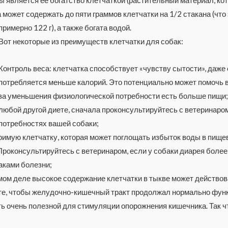
может содержать до пяти граммов клетчатки на 1/2 стакана (что
примерно 122 г), а также богата водой.
Вот некоторые из преимуществ клетчатки для собак:
Контроль веса: клетчатка способствует «чувству сытости», даже
потребляется меньше калорий. Это потенциально может помочь в 
за уменьшения физиологической потребности есть больше пищи; н
любой другой диете, сначала проконсультируйтесь с ветеринаро
потребностях вашей собаки;
римую клетчатку, которая может поглощать избыток воды в пищ
Проконсультируйтесь с ветеринаром, если у собаки диарея более 
аками болезни;
амом деле высокое содержание клетчатки в тыкве может действов
ите, чтобы желудочно-кишечный тракт продолжал нормально фун
ь очень полезной для стимуляции опорожнения кишечника. Так ч