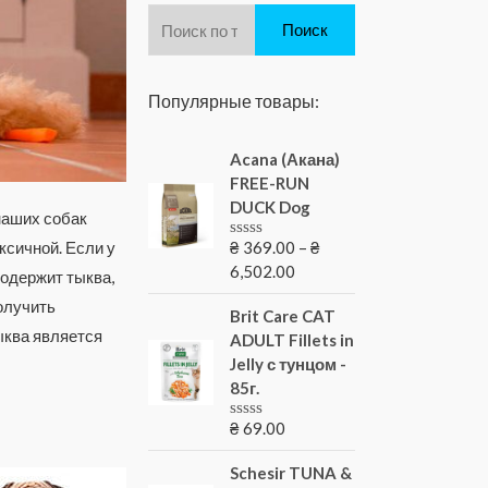
Поиск
Популярные товары:
Acana (Акана)
FREE-RUN
DUCK Dog
наших собак
ксичной. Если у
₴
369.00
–
₴
Оценка
0
6,502.00
содержит тыква,
из
5
олучить
Brit Care CAT
тыква является
ADULT Fillets in
Jelly с тунцом -
85г.
₴
69.00
Оценка
0
из
Schesir TUNA &
5