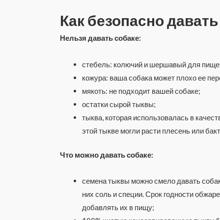
Как безопасно давать
Нельзя давать собаке:
стебель: колючий и шершавый для пищев
кожура: ваша собака может плохо ее пер
мякоть: не подходит вашей собаке;
остатки сырой тыквы;
тыква, которая использовалась в качест
этой тыкве могли расти плесень или бак
Что можно давать собаке:
семена тыквы можно смело давать собаке,
них соль и специи. Срок годности обжар
добавлять их в пищу;