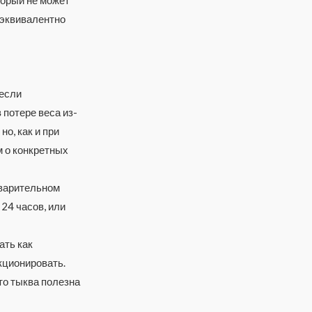
 эквивалентно
 если
потере веса из-
о, как и при
м о конкретных
еварительном
24 часов, или
ать как
кционировать.
то тыква полезна