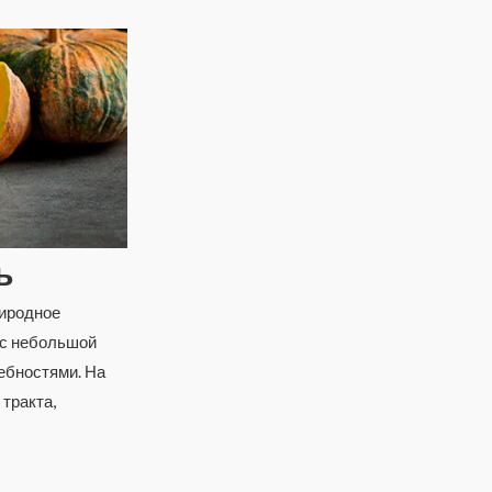
ь
риродное
 с небольшой
ребностями. На
тракта,