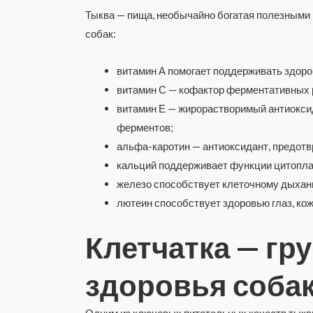
Тыква — пища, необычайно богатая полезными
собак:
витамин А помогает поддерживать здоро
витамин С — кофактор ферментативных р
витамин Е — жирорастворимый антиоксид
ферментов;
альфа-каротин — антиоксидант, предот
кальций поддерживает функции цитоплаз
железо способствует клеточному дыхани
лютеин способствует здоровью глаз, кож
Клетчатка — гр
здоровья соба
Одним из ключевых питательных качеств тыквы