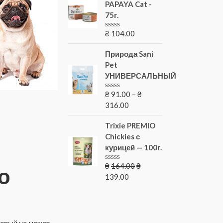
PAPAYA Cat -
75г.
₴
104.00
Оценка
0
из
Природа Sani
5
Pet
УНИВЕРСАЛЬНЫЙ
₴
91.00
–
₴
Оценка
0
316.00
из
5
Trixie PREMIO
Chickies с
курицей — 100г.
₴
164.00
₴
о
Оценка
0
139.00
из
5
торый не может