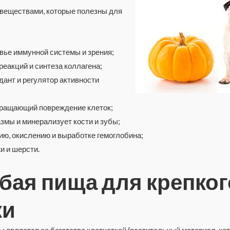
 веществами, которые полезны для
вье иммунной системы и зрения;
еакций и синтеза коллагена;
ант и регулятор активности
вращающий повреждение клеток;
мы и минерализует кости и зубы;
ю, окислению и выработке гемоглобина;
и и шерсти.
убая пища для крепког
ки
 является ее богатство клетчаткой (растительный материал, ко