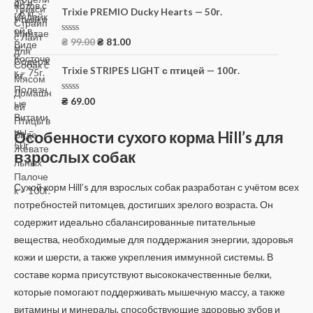
е
н
Trixie PREMIO Ducky Hearts — 50г.
к
а
0
О
₴
99.00
₴
81.00
и
ц
з
е
5
н
Trixie STRIPES LIGHT с птицей — 100г.
к
а
0
О
₴
69.00
и
ц
з
е
5
н
Особенности сухого корма Hill’s для
к
а
взрослых собак
0
и
з
5
Сухой корм Hill’s для взрослых собак разработан с учётом всех
потребностей питомцев, достигших зрелого возраста. Он
содержит идеально сбалансированные питательные
вещества, необходимые для поддержания энергии, здоровья
кожи и шерсти, а также укрепления иммунной системы. В
составе корма присутствуют высококачественные белки,
которые помогают поддерживать мышечную массу, а также
витамины и минералы, способствующие здоровью зубов и