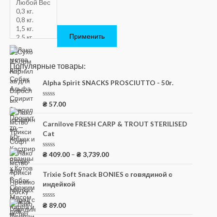
Применить
Популярные товары:
Alpha Spirit SNACKS PROSCIUTTO - 50г.
О
₴
57.00
ц
е
н
Carnilove FRESH CARP & TROUT STERILISED
к
Cat
а
0
и
з
О
₴
409.00
–
₴
3,739.00
5
ц
е
н
Trixie Soft Snack BONIES с говядиной с
к
индейкой
а
0
и
з
О
₴
89.00
5
ц