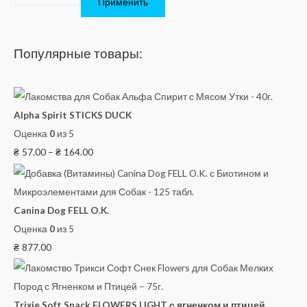
Применить
Популярные товары:
Alpha Spirit STICKS DUCK
Оценка
0
из 5
₴
57.00
–
₴
164.00
Canina Dog FELL O.K.
Оценка
0
из 5
₴
877.00
Trixie Soft Snack FLOWERS LIGHT с ягненком и птицей