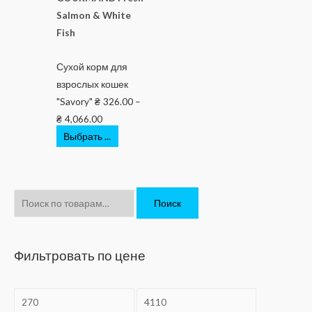
Salmon & White
Fish
Сухой корм для
взрослых кошек
"Savory"
₴
326.00
–
₴
4,066.00
Выбрать ...
И
Поиск
с
к
а
Фильтровать по цене
т
ь
: