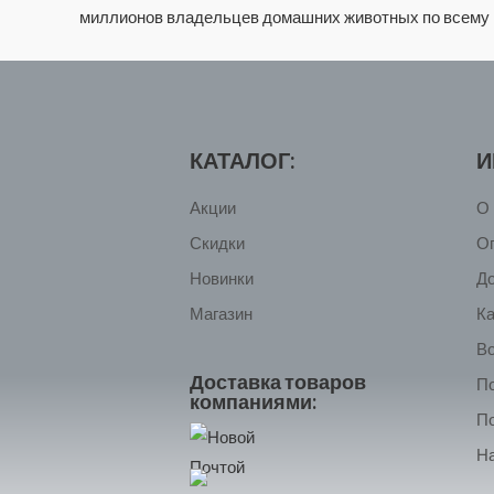
миллионов владельцев домашних животных по всему м
КАТАЛОГ:
И
Акции
О 
Скидки
О
Новинки
Д
Магазин
Ка
Во
Доставка товаров
П
компаниями:
П
На