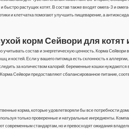
и быстро растущих котят. В состав также входят омега-3 и оме
отики и клетчатка помогают улучшить пищеварение, а антиокси
ухой корм Сейвори для котят
о учитывать состав и энергетическую ценность. Корма Сейвори 
ц и костей. Если у вашего питомца есть склонность к аллергии
следить за количеством калорий: беременные кошки нуждаются в
. Корма Сейвори предоставляют сбалансированное питание, соо
ственные корма, которые удовлетворяли бы все потребности дом
пользуя только проверенные и натуральные ингредиенты. Компан
ют современным стандартам, но и превосходят ожидания владел