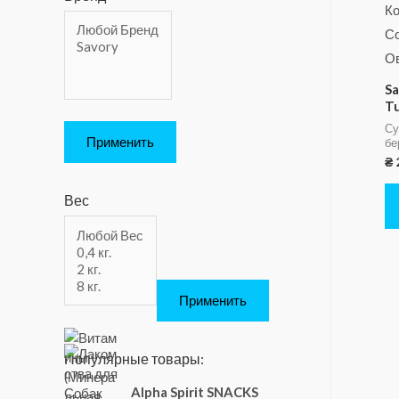
Sa
Tu
Су
Применить
бе
₴
Вес
Применить
Популярные товары:
Alpha Spirit SNACKS