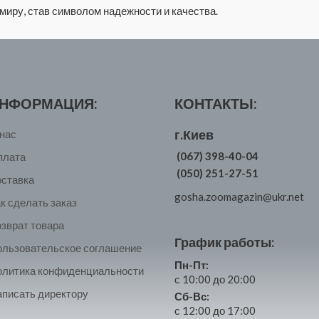
иру, став символом надежности и качества.
НФОРМАЦИЯ:
КОНТАКТЫ:
г.Киев
нас
(067) 398-40-04
плата
(050) 251-27-51
оставка
gosha.zoomagazin@ukr.net
к сделать заказ
зврат товара
График работы:
ользовательское соглашение
Пн-Пт:
олитика конфиденциальности
с 10:00 до 20:00
писать директору
Сб-Вс:
с 12:00 до 17:00