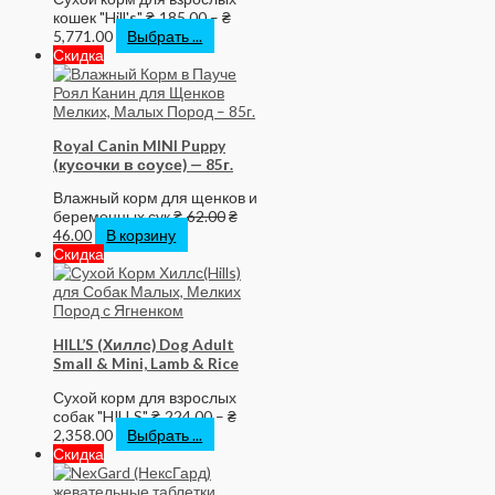
кошек "Hill's"
₴
185.00
–
₴
5,771.00
Выбрать ...
Скидка
Royal Canin MINI Puppy
(кусочки в соусе) — 85г.
Влажный корм для щенков и
беременных сук
₴
62.00
₴
46.00
В корзину
Скидка
HILL’S (Хиллс) Dog Adult
Small & Mini, Lamb & Rice
Сухой корм для взрослых
собак "HILLS"
₴
224.00
–
₴
2,358.00
Выбрать ...
Скидка