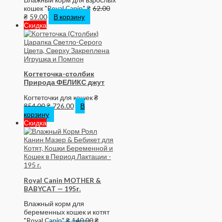
кошек "Royal Canin"
₴
62.00
₴
59.00
В корзину
Скидка
Когтеточка-столбик
Природа ФЕЛИКС джут
Когтеточки для кошек
₴
854.00
₴
726.00
В
корзину
Скидка
Royal Canin MOTHER &
BABYCAT — 195г.
Влажный корм для
беременных кошек и котят
"Royal Canin"
₴
140.00
₴