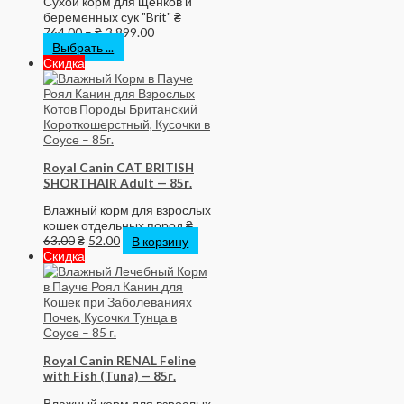
Сухой корм для щенков и
беременных сук "Brit"
₴
764.00
–
₴
3,899.00
Выбрать ...
Скидка
Royal Canin CAT BRITISH
SHORTHAIR Adult — 85г.
Влажный корм для взрослых
кошек отдельных пород
₴
63.00
₴
52.00
В корзину
Скидка
Royal Canin RENAL Feline
with Fish (Tuna) — 85г.
Влажный корм для взрослых