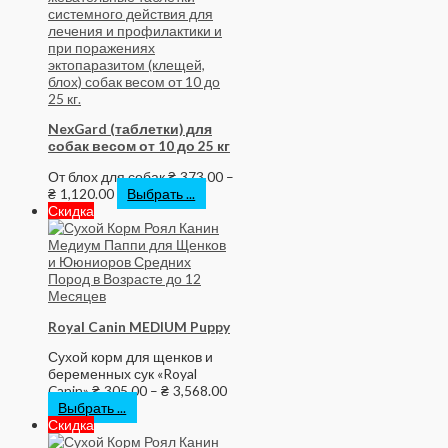
NexGard (таблетки) для
собак весом от 10 до 25 кг
От блох для собак
₴
373.00
–
₴
1,120.00
Выбрать ...
Скидка
Royal Canin MEDIUM Puppy
Сухой корм для щенков и
беременных сук «Royal
Canin»
₴
305.00
–
₴
3,568.00
Выбрать ...
Скидка