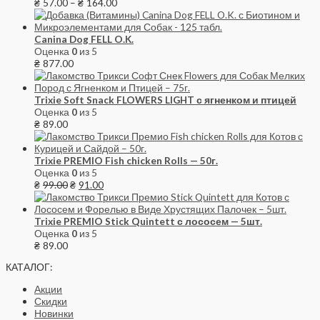
₴
57.00
–
₴
164.00
Canina Dog FELL O.K.
Оценка
0
из 5
₴
877.00
Trixie Soft Snack FLOWERS LIGHT с ягненком и птицей
Оценка
0
из 5
₴
89.00
Trixie PREMIO Fish chicken Rolls — 50г.
Оценка
0
из 5
₴
99.00
₴
91.00
Trixie PREMIO Stick Quintett с лососем — 5шт.
Оценка
0
из 5
₴
89.00
КАТАЛОГ:
Акции
Скидки
Новинки