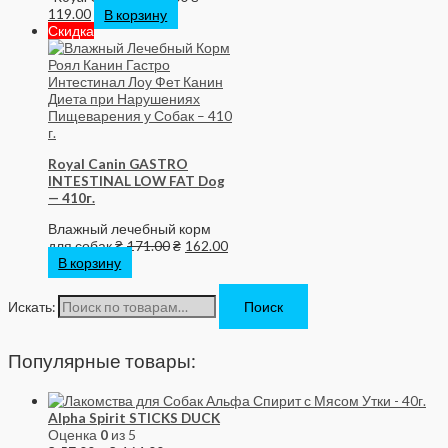
119.00
В корзину
Скидка
Royal Canin GASTRO
INTESTINAL LOW FAT Dog
— 410г.
Влажный лечебный корм
для собак
₴
171.00
₴
162.00
В корзину
Искать:
Поиск
Популярные товары:
Alpha Spirit STICKS DUCK
Оценка
0
из 5