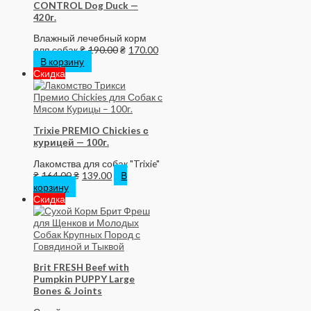
CONTROL Dog Duck —
420г.
Влажный лечебный корм
для собак
₴
190.00
₴
170.00
В корзину
Скидка
Trixie PREMIO Chickies с
курицей — 100г.
Лакомства для собак "Trixie"
₴
164.00
₴
139.00
В
корзину
Скидка
Brit FRESH Beef with
Pumpkin PUPPY Large
Bones & Joints