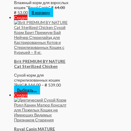
Влажный корм для взрослых
кошек "Royal Canin"
₴
64.00
₴
53.00
В корзину
Скидка
Brit PREMIUM BY NATURE
Cat Sterilized Chicken
Сухой корм для
стерилизованных кошек
"Brit"
₴
144.00
–
₴
539.00
Выбрать ...
Скидка
Royal Canin MATURE