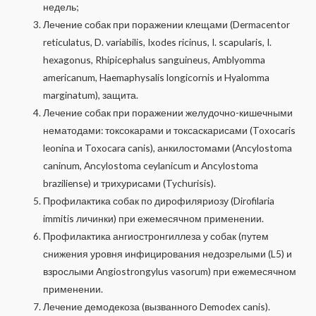
недель;
Лечение собак при поражении клещами (Dermacentor
reticulatus, D. variabilis, Ixodes ricinus, I. scapularis, I.
hexagonus, Rhipicephalus sanguineus, Amblyomma
americanum, Haemaphysalis longicornis и Hyalomma
marginatum), защита.
Лечение собак при поражении желудочно-кишечными
нематодами: токсокарами и токсаскарисами (Toxocaris
leoninа и Toxocara canis), анкилостомами (Ancylostoma
caninum, Ancylostoma ceylanicum и Ancylostoma
braziliense) и трихурисами (Tychurisis).
Профилактика собак по дирофиляриозу (Dirofilaria
immitis личинки) при ежемесячном применении.
Профилактика ангиостронгиллеза у собак (путем
снижения уровня инфицирования недозрелыми (L5) и
взрослыми Angiostrongylus vasorum) при ежемесячном
применении.
Лечение демодекоза (вызванного Demodex canis).