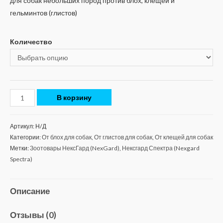
для собак небольших пород против блох, клещей и
гельминтов (глистов)
Количество
В корзину
Артикул:
Н/Д
Категории:
От блох для собак
,
От глистов для собак
,
От клещей для собак
Метки:
Зоотовары НексГард (NexGard)
,
Нексгард Спектра (Nexgard
Spectra)
Описание
Отзывы (0)