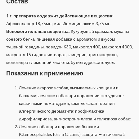
Состав
1 г. препарата содержит действующие вещества:
Афоксоланер 18,75мг.; мильбемицин оксим 3,75 мг.
Вспомогательные вещества:
Кукурузный крахмал, мука из
соевого белка, пищевая добавка с ароматом и вкусом
тушеной говядины, повидон К30, макрогол 400, макрогол 4000,
макрогол 15 гидроксистеарат, глицерин, триглицериды,
моногидрат лимонной кислоты, бутилгидрокситолуол.
Показания к применению
Лечение акарозов собак, вызываемых клещами и
блохами; лечение собак при поражении желудочно-
кишечными нематодами; комплексная терапия
аллергического дерматита; профилактика
дирофиляриоза, ангиостронгиллеза и телязиоза собак:
Лечение собак при поражении блохами
(Ctenocephalides felis и C. canis), защита — в течение 5