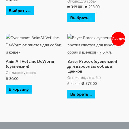
От блох для собак
₴
319.00
–
₴
958.00
Выбрать ...
Выбрать ...
Скидка
AnimAll VetLine DeWorm
Bayer Procox (суспензия)
(суспензия)
для взрослых собак и
щенков
От глистов у кошек
От глистов для собак
₴
80.00
₴
415.00
₴
373.00
В корзину
Выбрать ...