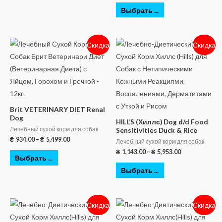
Выбрать ...
Скидка
Скидка
Brit VETERINARY DIET Renal
Dog
HILL’S (Хиллс) Dog d/d Food
Лечебный сухой корм для собак
Sensitivities Duck & Rice
₴
934.00
–
₴
5,499.00
Лечебный сухой корм для собак
₴
1,143.00
–
₴
5,953.00
Выбрать ...
Выбрать ...
Скидка
Скидка