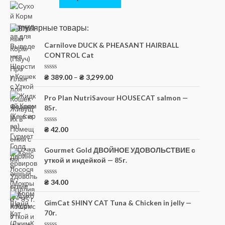
Популярные товары:
Carnilove DUCK & PHEASANT HAIRBALL
CONTROL Cat
О
₴
389.00
–
₴
3,299.00
ц
е
н
Pro Plan NutriSavour HOUSECAT salmon —
к
85г.
а
0
и
з
О
₴
42.00
5
ц
е
н
Gourmet Gold ДВОЙНОЕ УДОВОЛЬСТВИЕ с
к
уткой и индейкой — 85г.
а
0
и
з
О
₴
34.00
5
ц
е
н
GimCat SHINY CAT Tuna & Chicken in jelly —
к
70г.
а
0