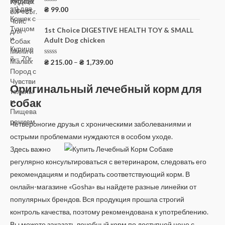
и
з
О
₴
99.00
5
ц
е
н
1st Choice DIGESTIVE HEALTH TOY & SMALL
к
Adult Dog chicken
а
0
и
з
О
₴
215.00
–
₴
1,739.00
5
ц
е
н
Оригинальный лечебный корм для
к
а
собак
0
и
з
5
Четвероногие друзья с хроническими заболеваниями и
острыми проблемами нуждаются в особом уходе.
Здесь важно
регулярно консультироваться с ветеринаром, следовать его
рекомендациям и подбирать соответствующий корм. В
онлайн-магазине «Gosha» вы найдете разные линейки от
популярных брендов. Вся продукция прошла строгий
контроль качества, поэтому рекомендована к употреблению.
Вы можете заказать лечебный корм по доступной цене с