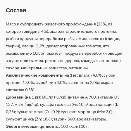
Состав
Мясо и субпродукты животного происхождения (23%, из
которых говядины 4%), экстракты растительного протеина,
рыба и продукты переработки рыбы, аминокислоты (глицин,
таурин), овощи (1,2% дегидратированных томатов, что
эквивалентно 10,8% томатов), продукты переработки овощей,
загустители (камедь рожкового дерева, камедь ксантановая),
сахара, минеральные вещества, витамины.
Аналитические компоненты на 1 кг:
влага 74,0%; сырой
протеин 17,0%; сырой жир 4,0%; сырая зола 2,0%; сырая
клетчатка 0,5%.
Добавки (на 1 кг):
МО/кг (IU/kg): витамин A 900; витамин D3
137. мг/кг (mg/kg): сульфат железа (Fe: 10); йодат кальция (I:
0,25); сульфат меди (Cu: 0,9); сульфат марганца (Mn: 2,0);
сульфат цинка (Zn: 18,6); таурин 560; ароматизаторы.
Энергетическая ценность:
100 ккал/100 г.