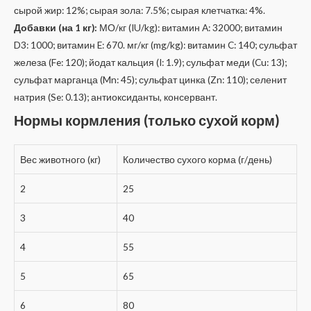
сырой жир: 12%; сырая зола: 7.5%; сырая клетчатка: 4%.
Добавки (на 1 кг):
МО/кг (IU/kg): витамин A: 32000; витамин
D3: 1000; витамин E: 670. мг/кг (mg/kg): витамин C: 140; сульфат
железа (Fe: 120); йодат кальция (I: 1.9); сульфат меди (Cu: 13);
сульфат марганца (Mn: 45); сульфат цинка (Zn: 110); селенит
натрия (Se: 0.13); антиоксиданты, консервант.
Нормы кормления (только сухой корм)
Вес животного (кг)
Количество сухого корма (г/день)
2
25
3
40
4
55
5
65
6
80