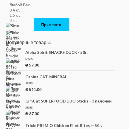
Применить
Популярные товары:
Alpha Spirit SNACKS DUCK - 50г.
О
₴
57.00
ц
е
н
Canina CAT-MINERAL
к
а
0
О
₴
511.00
и
ц
з
е
5
н
GimCat SUPERFOOD DUO Sticks - 3 палочки
к
а
0
О
₴
87.00
и
ц
з
е
5
н
Trixie PREMIO Chicken Filet Bites — 50г.
к