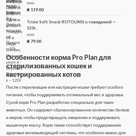
а
0
О
₴
119.00
и
ц
з
е
5
н
Trixie Soft Snack ROTOLINIS с говядиной —
к
120г.
а
0
и
з
О
₴
79.00
5
ц
е
н
Особенности корма Pro Plan для
к
а
стерилизованных кошек и
0
и
кастрированных котов
з
5
После стерилизации или кастрации кошки требуют особого
питания, чтобы поддерживать оптимальный вес и здоровье.
Сухой корм Pro Plan разработан специально для таких
животных. Он содержит сбалансированное количество белков
и жиров, чтобы предотвращать ожирение и поддерживать
мышечную массу. Корм также способствует поддержанию
здоровья мочевыводящей системы, что особенно важно для