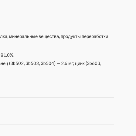
елка, минеральные вещества, продукты переработки
 81.0%.
нец (3b502, 3b503, 3b504) — 2.6 мг; цинк (3b603,