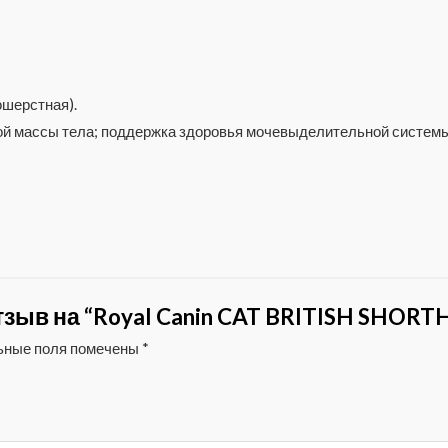
ошерстная).
ой массы тела; поддержка здоровья мочевыделительной системы
зыв на “Royal Canin CAT BRITISH SHORTHA
ьные поля помечены
*