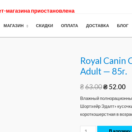
нет-магазина приостановлена
МАГАЗИН
СКИДКИ
ОПЛАТА
ДОСТАВКА
БЛОГ
Royal Canin
Adult — 85г.
₴
63.00
₴
52.00
Влажный полнорационный 
Шортхейр Эдалт» кусочки
короткошерстная в возра
В корзину