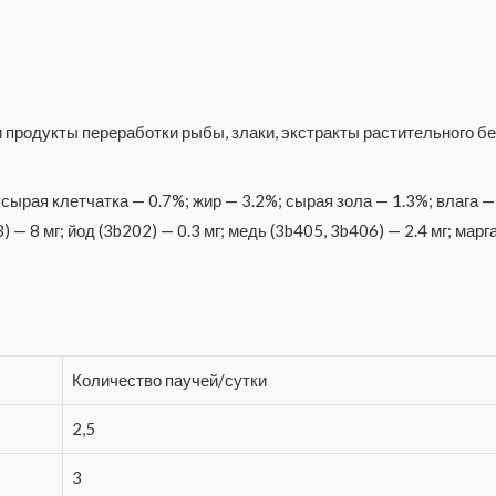
 продукты переработки рыбы, злаки, экстракты растительного б
сырая клетчатка — 0.7%; жир — 3.2%; сырая зола — 1.3%; влага —
— 8 мг; йод (3b202) — 0.3 мг; медь (3b405, 3b406) — 2.4 мг; марга
Количество паучей/сутки
2,5
3