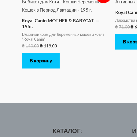
Royal Can
Лакомства д
Royal Canin MOTHER & BABYCAT —
195г.
₴
71.00
₴
6
Влажный корм для беременных кошек и котят
"Royal Canin"
В кор
₴
140.00
₴
119.00
В корзину
КАТАЛОГ:
И