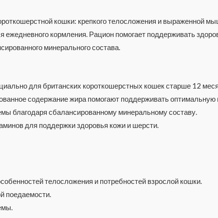
ороткошерстной кошки: крепкого телосложения и выраженной мыш
 ежедневного кормления. Рацион помогает поддерживать здоровь
сированного минерального состава.
циально для британских короткошерстных кошек старше 12 меся
рованное содержание жира помогают поддерживать оптимальную 
мы благодаря сбалансированному минеральному составу.
аминов для поддержки здоровья кожи и шерсти.
 особенностей телосложения и потребностей взрослой кошки.
ой поедаемости.
емы.