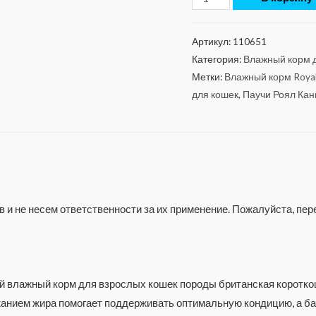
Артикул:
110651
Категория:
Влажный корм д
Метки:
Влажный корм Royal
для кошек
,
Паучи Роял Кани
 и не несем ответственности за их применение. Пожалуйста, п
ный влажный корм для взрослых кошек породы британская коротко
анием жира помогает поддерживать оптимальную кондицию, а б