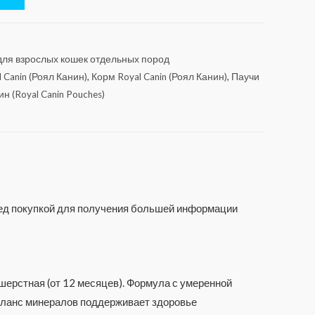
ля взрослых кошек отдельных пород
 Canin (Роял Канин)
,
Корм Royal Canin (Роял Канин)
,
Паучи
н (Royal Canin Pouches)
еред покупкой для получения большей информации
шерстная (от 12 месяцев). Формула с умеренной
аланс минералов поддерживает здоровье