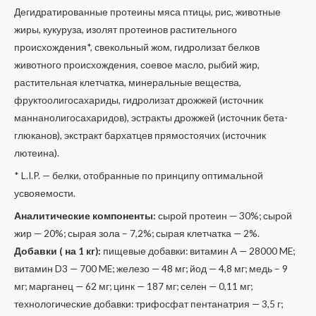
Дегидратированные протеины мяса птицы, рис, животные
жиры, кукуруза, изолят протеинов растительного
происхождения*, свекольный жом, гидролизат белков
животного происхождения, соевое масло, рыбий жир,
растительная клетчатка, минеральные вещества,
фруктоолигосахариды, гидролизат дрожжей (источник
маннанолигосахаридов), эстракты дрожжей (источник бета-
глюканов), экстракт бархатцев прямостоячих (источник
лютеина).
* L.I.P. — белки, отобранные по принципу оптимальной
усвояемости.
Аналитические компоненты:
сырой протеин — 30%; сырой
жир — 20%; сырая зола – 7,2%; сырая клетчатка — 2%.
Добавки ( на 1 кг):
пищевые добавки: витамин A — 28000 ME;
витамин D3 — 700 ME; железо — 48 мг; йод — 4,8 мг; медь – 9
мг; марганец — 62 мг; цинк — 187 мг; сeлeн — 0,11 мг;
технологические добавки: трифосфат пентанатрия — 3,5 г;