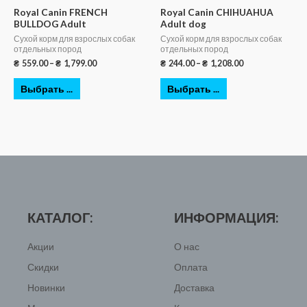
Royal Canin FRENCH
Royal Canin CHIHUAHUA
BULLDOG Adult
Adult dog
Сухой корм для взрослых собак
Сухой корм для взрослых собак
отдельных пород
отдельных пород
₴
559.00
–
₴
1,799.00
₴
244.00
–
₴
1,208.00
Выбрать ...
Выбрать ...
КАТАЛОГ:
ИНФОРМАЦИЯ:
Акции
О нас
Скидки
Оплата
Новинки
Доставка