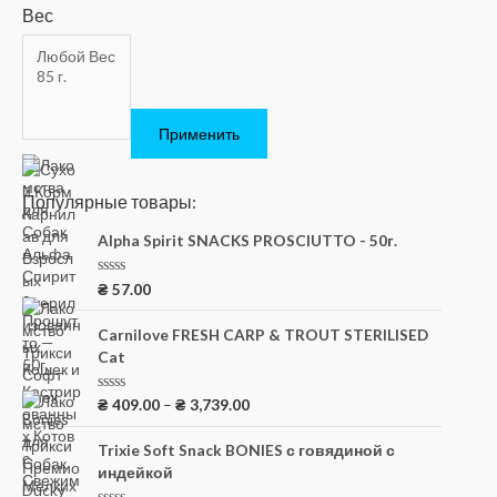
Вес
Применить
Популярные товары:
Alpha Spirit SNACKS PROSCIUTTO - 50г.
О
₴
57.00
ц
е
н
Carnilove FRESH CARP & TROUT STERILISED
к
Cat
а
0
и
з
О
₴
409.00
–
₴
3,739.00
5
ц
е
н
Trixie Soft Snack BONIES с говядиной с
к
индейкой
а
0