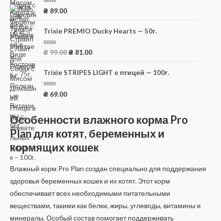
и
з
О
₴
89.00
5
ц
е
н
Trixie PREMIO Ducky Hearts — 50г.
к
а
0
О
₴
99.00
₴
81.00
и
ц
з
е
5
н
Trixie STRIPES LIGHT с птицей — 100г.
к
а
0
О
₴
69.00
и
ц
з
е
5
н
Особенности влажного корма Pro
к
а
Plan для котят, беременных и
0
и
кормящих кошек
з
5
Влажный корм Pro Plan создан специально для поддержания
здоровья беременных кошек и их котят. Этот корм
обеспечивает всех необходимыми питательными
веществами, такими как белки, жиры, углеводы, витамины и
минералы. Особый состав помогает поддерживать