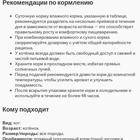
Рекомендации по кормлению
Суточную норму влажного корма, указанную в таблице,
рекомендуется разделить на несколько приёмов в течение
дня в зависимости от возраста котёнка — это способствует
правильному росту и комфортному пищеварению.
При комбинировании влажного и сухого корма
скорректируйте дозировку с учётом общей калорийности
рациона.
У котёнка всегда должен быть свободный доступ к свежей и
чистой питьевой воде.
Храните корм в прохладном месте, избегая прямых
солнечных лучей.
Перед подачей рекомендуется довести корм до комнатной
температуры, чтобы усилить аромат и улучшить
поедаемость.
После вскрытия упаковки храните корм в холодильнике и
используйте в течение не более 48 часов.
Кому подходит
Вид:
кот.
Возраст:
котёнок.
Размер/породы:
все породы.
Особенности:
влажный порционный корм (пауч); кусочки в