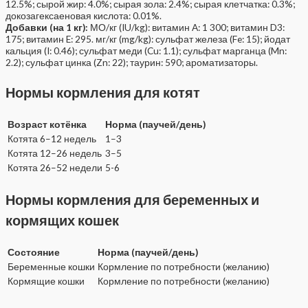
12.5%; сырой жир: 4.0%; сырая зола: 2.4%; сырая клетчатка: 0.3%;
докозагексаеновая кислота: 0.01%.
Добавки (на 1 кг):
МО/кг (IU/kg): витамин A: 1 300; витамин D3:
175; витамин E: 295. мг/кг (mg/kg): сульфат железа (Fe: 15); йодат
кальция (I: 0.46); сульфат меди (Cu: 1.1); сульфат марганца (Mn:
2.2); сульфат цинка (Zn: 22); таурин: 590; ароматизаторы.
Нормы кормления для котят
Возраст котёнка
Норма (паучей/день)
Котята 6–12 недель
1–3
Котята 12–26 недель
3–5
Котята 26–52 недели
5-6
Нормы кормления для беременных и
кормящих кошек
Состояние
Норма (паучей/день)
Беременные кошки
Кормление по потребности (желанию)
Кормящие кошки
Кормление по потребности (желанию)