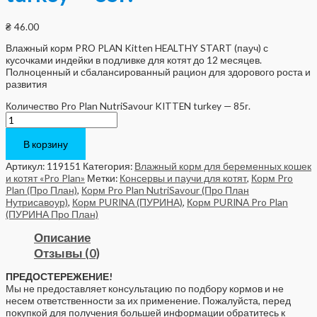
₴
46.00
Влажный корм PRO PLAN Kitten HEALTHY START (пауч) с
кусочками индейки в подливке для котят до 12 месяцев.
Полноценный и сбалансированный рацион для здорового роста и
развития
Количество Pro Plan NutriSavour KITTEN turkey — 85г.
В корзину
Артикул:
119151
Категория:
Влажный корм для беременных кошек
и котят «Pro Plan»
Метки:
Консервы и паучи для котят
,
Корм Pro
Plan (Про План)
,
Корм Pro Plan NutriSavour (Про План
Нутрисавоур)
,
Корм PURINA (ПУРИНА)
,
Корм PURINA Pro Plan
(ПУРИНА Про План)
Описание
Отзывы (0)
ПРЕДОСТЕРЕЖЕНИЕ!
Мы не предоставляет консультацию по подбору кормов и не
несем ответственности за их применение. Пожалуйста, перед
покупкой для получения большей информации обратитесь к