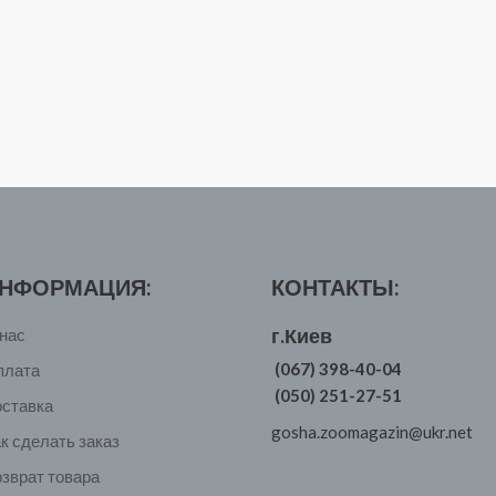
НФОРМАЦИЯ:
КОНТАКТЫ:
г.Киев
нас
(067) 398-40-04
плата
(050) 251-27-51
оставка
gosha.zoomagazin@ukr.net
к сделать заказ
зврат товара