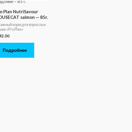
o Plan NutriSavour
OUSECAT salmon — 85г.
ажный корм для взрослых
шек «Pro Plan»
42.00
Подробнее