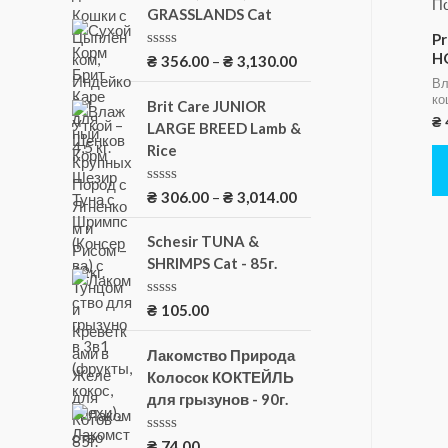
GRASSLANDS Cat
Pr
H
О
₴
356.00
–
₴
3,130.00
ц
Вл
е
ко
н
Brit Care JUNIOR
к
₴
LARGE BREED Lamb &
а
Rice
0
и
з
5
О
₴
306.00
–
₴
3,014.00
ц
е
н
Schesir TUNA &
к
SHRIMPS Cat - 85г.
а
0
и
О
₴
105.00
з
ц
5
е
н
Лакомство Природа
к
Колосок КОКТЕЙЛЬ
а
для грызунов - 90г.
0
и
з
5
О
₴
74.00