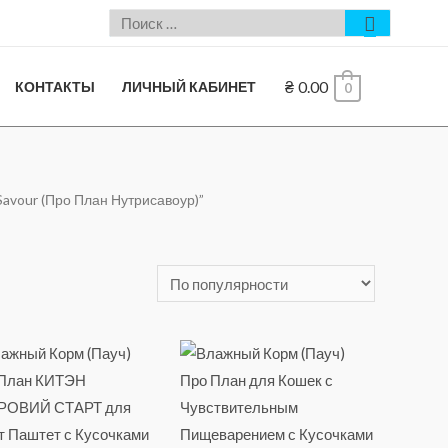
₴
0.00
КОНТАКТЫ
ЛИЧНЫЙ КАБИНЕТ
0
iSavour (Про План Нутрисавоур)”