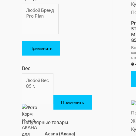
Pr
S
M
85
Вл
Применить
ка
ст
₴
Вес
Применить
Популярные товары:
Acana (Акана)