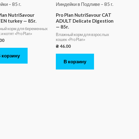
Plan NutriSavour
Pro Plan NutriSavour CAT
EN turkey — 85г.
ADULT Delicate Digestion
— 85г.
ный корм для беременных
и котят «Pro Plan»
Влажный корм для взрослых
кошек «Pro Plan»
00
₴
46.00
 корзину
В корзину