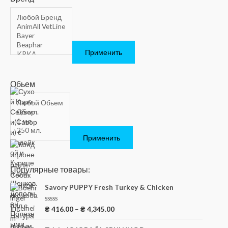
Применить
Обьем
Применить
Популярные товары:
Savory PUPPY Fresh Turkey & Chicken
О
₴
416.00
–
₴
4,345.00
ц
е