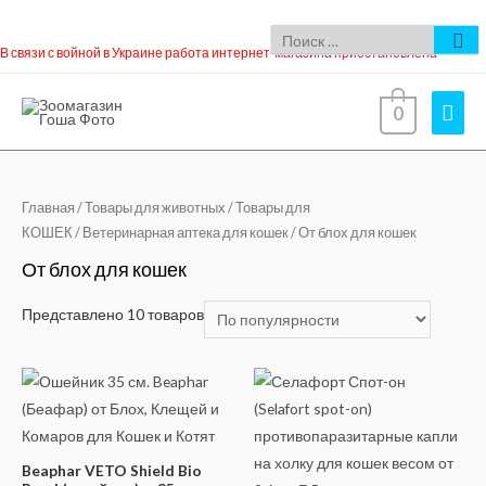
В связи с войной в Украине работа интернет-магазина приостановлена
0
Главная
/
Товары для животных
/
Товары для
КОШЕК
/
Ветеринарная аптека для кошек
/ От блох для кошек
От блох для кошек
Представлено 10 товаров
Beaphar VETO Shield Bio