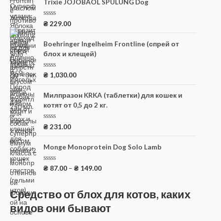
н
Trixie JOJOBAÖL SPULUNG Dog
к
а
0
О
₴
229.00
и
ц
з
е
5
н
Boehringer Ingelheim Frontline (спрей от
к
блох и клещей)
а
0
и
з
О
₴
1,030.00
5
ц
е
н
Милпразон KRKA (таблетки) для кошек и
к
котят от 0,5 до 2 кг.
а
0
и
з
О
₴
231.00
5
ц
е
н
Monge Monoprotein Dog Solo Lamb
к
а
0
О
₴
87.00
–
₴
149.00
и
ц
з
е
5
н
Средство от блох для котов, каких
к
а
видов они бывают
0
и
з