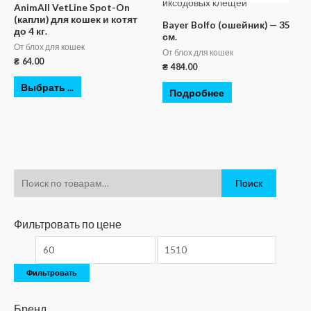
AnimAll VetLine Spot-On
(капли) для кошек и котят
Bayer Bolfo (ошейник) — 35
до 4 кг.
см.
От блох для кошек
От блох для кошек
₴
64.00
₴
484.00
Выбрать ...
Подробнее
Поиск
Фильтровать по цене
Фильтровать
Бренд