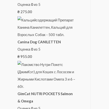
Оценка
0
из 5
₴
275.00
Canina Dog CANILETTEN
Оценка
0
из 5
₴
955.00
GimCat NUTRI POCKETS Salmon
& Omega
Оценка
0
из 5