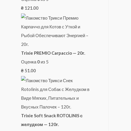
₴
121.00
Trixie PREMIO Carpaccio — 20г.
Оценка
0
из 5
₴
51.00
Trixie Soft Snack ROTOLINIS с
желудком — 120г.