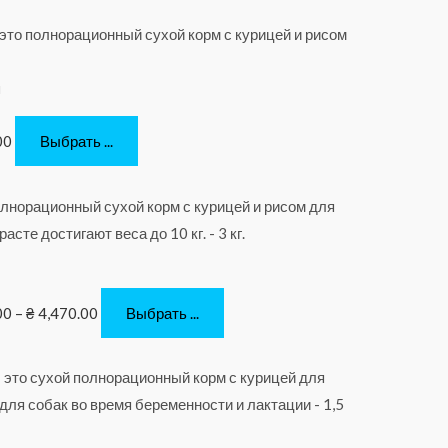
м
00
Выбрать ...
00
–
₴
4,470.00
Выбрать ...