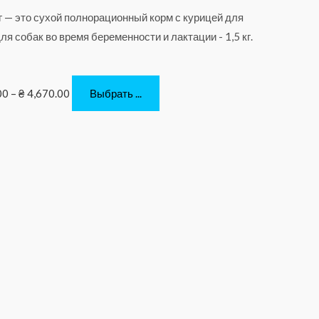
00
–
₴
4,670.00
Выбрать ...