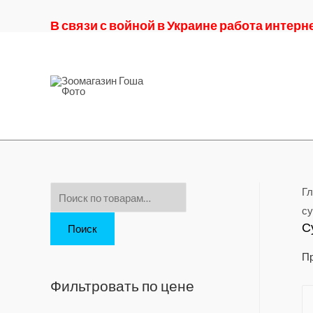
В связи с войной в Украине работа интер
Гл
И
су
с
С
Поиск
к
а
Пр
т
Фильтровать по цене
ь