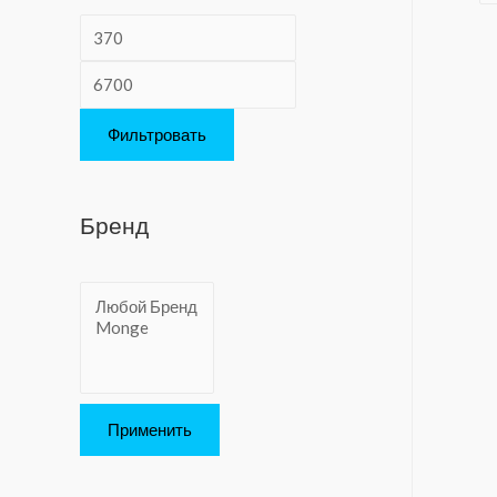
:
Фильтровать
Бренд
Применить