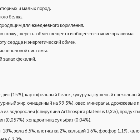
атюрных и малых пород.
ого белка.
одходящим для ежедневного кормления.
т кожу, шерсть, обмен веществ и общее состояние организма.
ту сердца и энергетический обмен.
мочеполовой системы.
 запах фекалий.
, рис (15%), картофельный белок, кукуруза, сушеный свекольный
(куриный жир, очищенный на 99,5%), овес, минералы, дрожжевые 
а из водорослей (спирулина Arthrospira platensis 0,3%), продук
ин (0,057%), хондроитина сульфат (0,04%).
 18%, зола 6,5%, клетчатка 2%, кальций 1,6%, фосфор 1,1%, кал
ега 6 3,3%.