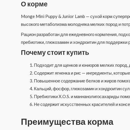
О корме
Monge Mini Puppy & Junior Lamb — сухой корм суперп
высокого метаболизма молодняка мелких пород и потр
Рацион разработан для ежедневного кормления, подхо
пребиотики, глюкозамин и хондроитин для поддержки р
Почему стоит купить
Подходит для щенков и юниоров мелких пород, д
Содержит ягненка и рис — ингредиенты, которы
Повышенное содержание белков и жиров помогае
Кальций, фосфор, глюкозамин и хондроитин сул
Пребиотики X.O.S. и маннанолигосахариды пом
Не содержит искусственных красителей и консе
Преимущества корма