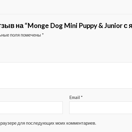
зыв на “Monge Dog Mini Puppy & Junior с
ьные поля помечены
*
Email
*
м браузере для последующих моих комментариев.