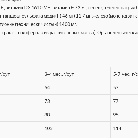
, витамин D3 1610 МЕ, витамин Е 72 мг, селен (селенит натрия 0,
пентагидрат сульфата меди (II) 46 мг) 11,7 мг, железо (моногидрат 
метионин (технически чистый) 1400 мг.
стракты токоферола из растительных масел). Органолептические
 г/сут
3-4 мес., г/сут
5-7 мес., г/
54
57
73
77
88
95
103
114