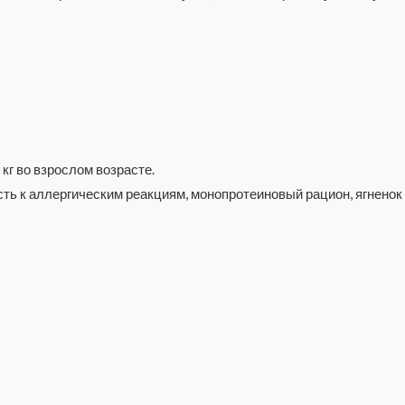
г во взрослом возрасте.
ь к аллергическим реакциям, монопротеиновый рацион, ягненок 