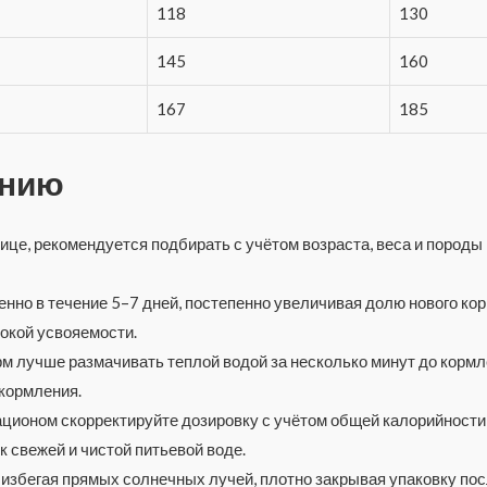
118
130
145
160
167
185
ению
ице, рекомендуется подбирать с учётом возраста, веса и породы
енно в течение 5–7 дней, постепенно увеличивая долю нового ко
окой усвояемости.
рм лучше размачивать теплой водой за несколько минут до кормл
кормления.
ционом скорректируйте дозировку с учётом общей калорийности
 свежей и чистой питьевой воде.
, избегая прямых солнечных лучей, плотно закрывая упаковку по