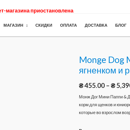
нет-магазина приостановлена
МАГАЗИН
СКИДКИ
ОПЛАТА
ДОСТАВКА
БЛОГ
Monge Dog Mi
ягненком и 
₴
455.00
–
₴
5,39
Монж Дог Мини Паппи & Д
корм для щенков и юниоро
которые во взрослом возр