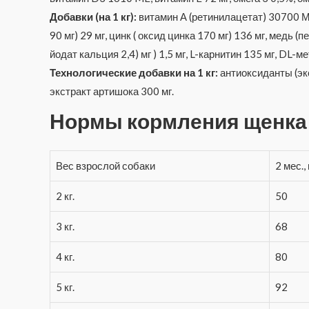
Добавки (на 1 кг):
витамин А (ретинилацетат) 30700 МЕ
90 мг) 29 мг, цинк ( оксид цинка 170 мг) 136 мг, медь (
йодат кальция 2,4) мг ) 1,5 мг, L-карнитин 135 мг, DL-
Технологические добавки на 1 кг:
антиоксиданты (эк
экстракт артишока 300 мг.
Нормы кормления щенка
Вес взрослой собаки
2 мес.,
2 кг.
50
3 кг.
68
4 кг.
80
5 кг.
92