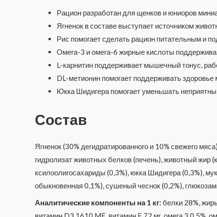
Рацион разработан для щенков и юниоров мини
Ягненок в составе выступает источником животн
Рис помогает сделать рацион питательным и п
Омега-3 и омега-6 жирные кислоты поддерживаю
L-карнитин поддерживает мышечный тонус, рабо
DL-метионин помогает поддерживать здоровье 
Юкка Шидигера помогает уменьшать неприятный
Состав
Ягненок (30% дегидратированного и 10% свежего мяса)
гидролизат животных белков (печень), животный жир 
ксилоолигосахариды (0,3%), юкка Шидигера (0,3%), мук
обыкновенная 0,1%), сушеный чеснок (0,2%), глюкозам
Аналитические компоненты на 1 кг:
белки 28%, жиры
витамин D3 1610 ME, витамин E 72 мг, омега 3 0,5%, ом