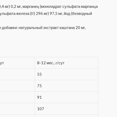
4 мг) 0,2 мг, марганец (моногидрат сульфата марганца
сульфата железа (II) 296 мг) 97,5 мг, йод (безводный
 добавки: натуральный экстракт каштана 20 мг,
сут
8-12 мес., г/сут
55
75
91
107