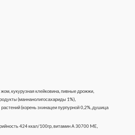
 жом, кукурузная клейковина, пивные дрожжи,
продукты (маннанолигосахариды 1%),
ты растений (корень эхинацеи пурпурной 0,2%, душица
орийность 424 ккал/100гр, витамин A 30700 ME,