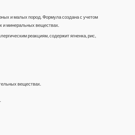
рных и малых пород. Формула создана с учетом
ах и минеральных веществах.
ергическим реакциям, содержит ягненка, рис,
ательных веществах.
.