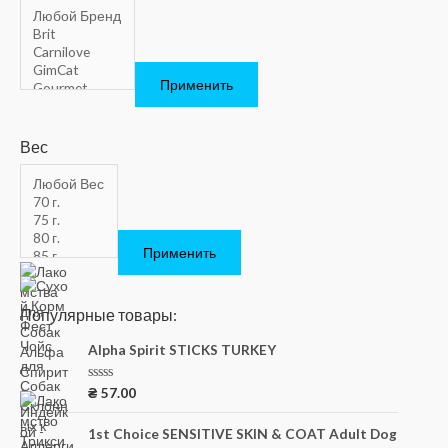
Применить
Вес
Применить
Популярные товары:
Alpha Spirit STICKS TURKEY
О
₴
57.00
ц
е
н
1st Choice SENSITIVE SKIN & COAT Adult Dog
к