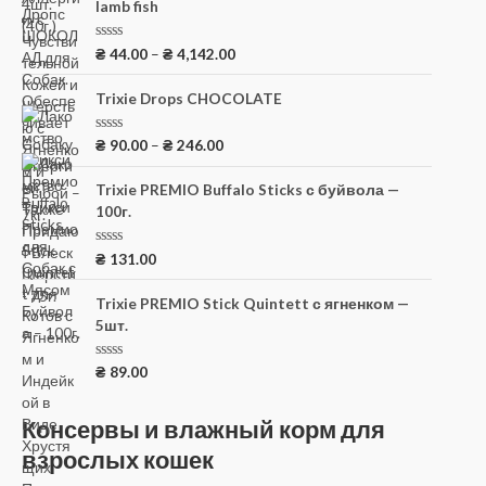
lamb fish
а
0
и
з
О
₴
44.00
–
₴
4,142.00
5
ц
е
н
Trixie Drops CHOCOLATE
к
а
0
О
₴
90.00
–
₴
246.00
и
ц
з
е
5
н
Trixie PREMIO Buffalo Sticks с буйвола —
к
100г.
а
0
и
з
О
₴
131.00
5
ц
е
н
Trixie PREMIO Stick Quintett с ягненком —
к
5шт.
а
0
и
з
О
₴
89.00
5
ц
е
н
Консервы и влажный корм для
к
а
взрослых кошек
0
и
з