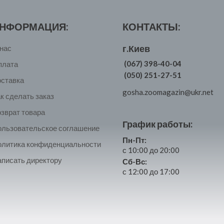
НФОРМАЦИЯ:
КОНТАКТЫ:
г.Киев
нас
(067) 398-40-04
плата
(050) 251-27-51
оставка
gosha.zoomagazin@ukr.net
к сделать заказ
зврат товара
График работы:
ользовательское соглашение
Пн-Пт:
олитика конфиденциальности
с 10:00 до 20:00
писать директору
Сб-Вс:
с 12:00 до 17:00