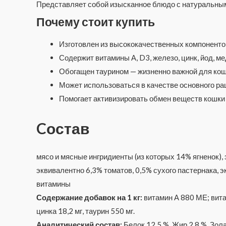
Представляет собой изысканное блюдо с натуральным
Почему стоит купить
Изготовлен из высококачественных компоненто
Содержит витамины А, D3, железо, цинк, йод, 
Обогащен таурином — жизненно важной для коше
Может использоваться в качестве основного ра
Помогает активизировать обмен веществ кошки
Cостав
мясо и мясные ингридиенты (из которых 14% ягненок),
эквивалентно 6,3% томатов, 0,5% сухого пастернака, 
витамины
Содержание добавок на 1 кг:
витамин А 880 МЕ; вита
цинка 18,2 мг, таурин 550 мг.
Аналитический состав:
Белок 12,5 %, Жир 2,8 %, Зол