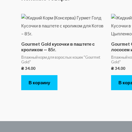
Gourmet Gold кусочки в паштете с
Gourmet 
кроликом — 85г.
лососем 
Влажный корм для взрослых кошек "Gourmet
Влажный ко
Gold"
Gold"
₴
34.00
₴
34.00
В корзину
В кор