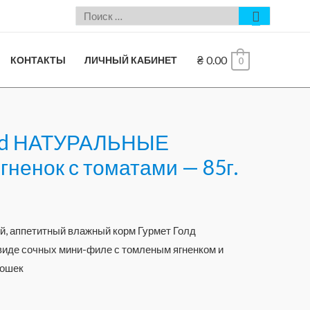
₴
0.00
КОНТАКТЫ
ЛИЧНЫЙ КАБИНЕТ
0
ld НАТУРАЛЬНЫЕ
ненок с томатами — 85г.
, аппетитный влажный корм Гурмет Голд
виде сочных мини-филе с томленым ягненком и
кошек