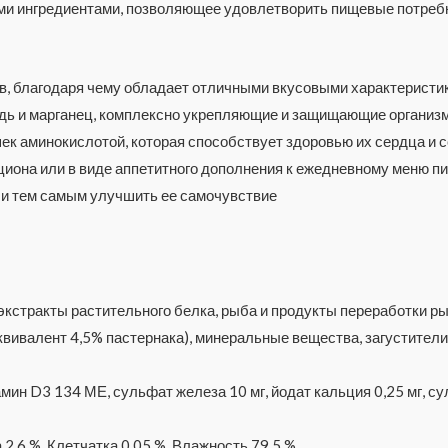
и ингредиентами, позволяющее удовлетворить пищевые потребно
в, благодаря чему обладает отличными вкусовыми характерист
медь и марганец, комплексно укрепляющие и защищающие организ
к аминокислотой, которая способствует здоровью их сердца и с
циона или в виде аппетитного дополнения к ежедневному меню п
 и тем самым улучшить ее самочувствие
 экстракты растительного белка, рыба и продукты переработки р
эквивалент 4,5% пастернака), минеральные вещества, загустители
мин D3 134 МЕ, сульфат железа 10 мг, йодат кальция 0,25 мг, сул
а 2,6 %, Клетчатка 0,05 %, Влажность 79,5 %