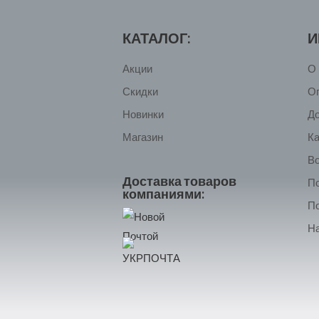
КАТАЛОГ:
И
Акции
О 
Скидки
О
Новинки
Д
Магазин
Ка
Во
Доставка товаров
П
компаниями:
П
На