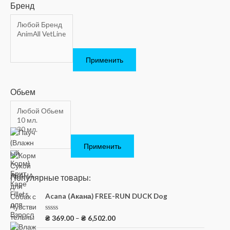
Бренд
Применить
Обьем
Применить
Популярные товары:
Acana (Акана) FREE-RUN DUCK Dog
О
₴
369.00
–
₴
6,502.00
ц