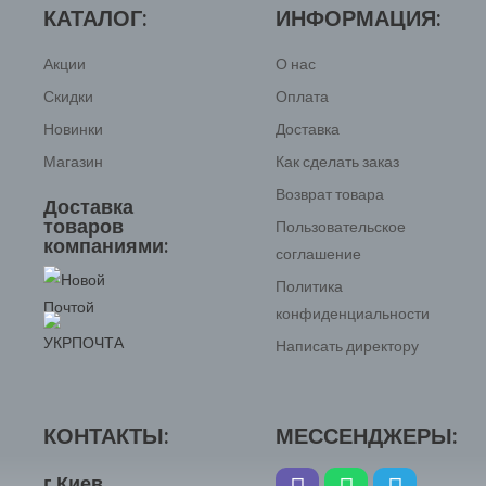
5
КАТАЛОГ:
ИНФОРМАЦИЯ:
Акции
О нас
Скидки
Оплата
Новинки
Доставка
Магазин
Как сделать заказ
Возврат товара
Доставка
товаров
Пользовательское
компаниями:
соглашение
Политика
конфиденциальности
Написать директору
КОНТАКТЫ:
МЕССЕНДЖЕРЫ:
г.Киев