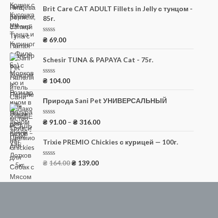
е
н
Brit Care CAT ADULT Fillets in Jelly с тунцом -
к
85г.
а
0
и
з
О
₴
69.00
5
ц
е
н
Schesir TUNA & PAPAYA Cat - 75г.
к
а
0
О
₴
104.00
и
ц
з
е
5
н
Природа Sani Pet УНИВЕРСАЛЬНЫЙ
к
а
0
О
₴
91.00
–
₴
316.00
и
ц
з
е
5
н
Trixie PREMIO Chickies с курицей — 100г.
к
а
0
О
₴
164.00
₴
139.00
и
ц
з
е
5
н
к
а
0
и
з