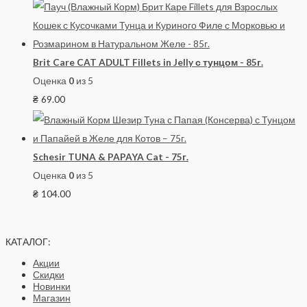
Brit Care CAT ADULT Fillets in Jelly с тунцом - 85г.
Оценка
0
из 5
₴
69.00
Schesir TUNA & PAPAYA Cat - 75г.
Оценка
0
из 5
₴
104.00
КАТАЛОГ:
Акции
Скидки
Новинки
Магазин