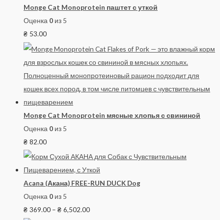
Monge Cat Monoprotein паштет с уткой
Оценка
0
из 5
₴
53.00
Monge Cat Monoprotein мясные хлопья с свининой
Оценка
0
из 5
₴
82.00
Acana (Акана) FREE-RUN DUCK Dog
Оценка
0
из 5
₴
369.00
–
₴
6,502.00