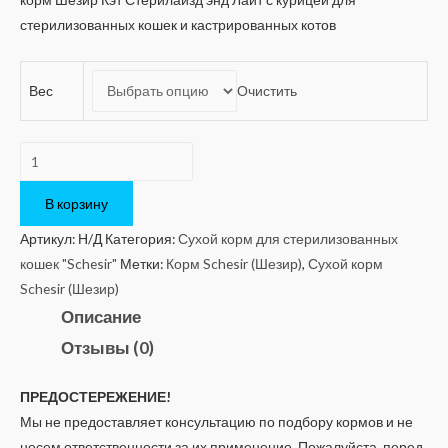
стерилизованных кошек и кастрированных котов
Вес
Очистить
Количество
Schesir
CAT
В корзину
STERILIZED
Артикул:
Н/Д
Категория:
Сухой корм для стерилизованных
&
кошек "Schesir"
Метки:
Корм Schesir (Шезир)
,
Сухой корм
LIGHT
Schesir (Шезир)
Описание
Отзывы (0)
ПРЕДОСТЕРЕЖЕНИЕ!
Мы не предоставляет консультацию по подбору кормов и не
несем ответственности за их применение. Пожалуйста, перед