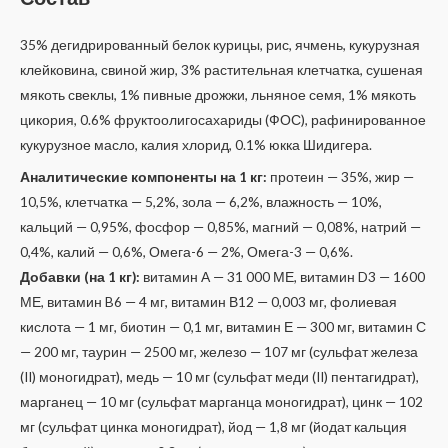
35% дегидрированный белок курицы, рис, ячмень, кукурузная
клейковина, свиной жир, 3% растительная клетчатка, сушеная
мякоть свеклы, 1% пивные дрожжи, льняное семя, 1% мякоть
цикория, 0.6% фруктоолигосахариды (ФОС), рафинированное
кукурузное масло, калия хлорид, 0.1% юкка Шидигера.
Аналитические компоненты на 1 кг:
протеин — 35%, жир —
10,5%, клетчатка — 5,2%, зола — 6,2%, влажность — 10%,
кальций — 0,95%, фосфор — 0,85%, магний — 0,08%, натрий —
0,4%, калий — 0,6%, Омега-6 — 2%, Омега-3 — 0,6%.
Добавки (на 1 кг):
витамин А — 31 000 МЕ, витамин D3 — 1600
МЕ, витамин B6 — 4 мг, витамин В12 — 0,003 мг, фолиевая
кислота — 1 мг, биотин — 0,1 мг, витамин Е — 300 мг, витамин С
— 200 мг, таурин — 2500 мг, железо — 107 мг (сульфат железа
(II) моногидрат), медь — 10 мг (сульфат меди (II) пентагидрат),
марганец — 10 мг (сульфат марганца моногидрат), цинк — 102
мг (сульфат цинка моногидрат), йод — 1,8 мг (йодат кальция