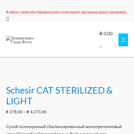
В связи с войной в Украине работа интернет-магазина приостановлена
Поиск
₴
0.00
Гла
0
мен
Schesir CAT STERILIZED &
LIGHT
₴
278.00
–
₴
4,273.00
Сухой полноценный сбалансированный монопротеиновый
корм Шезир Кэт Стерилайзд энд Лайт с курицей для