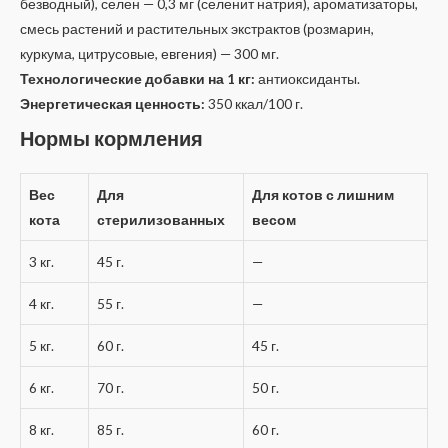
безводный), селен — 0,3 мг (селенит натрия), ароматизаторы,
смесь растений и растительных экстрактов (розмарин,
куркума, цитрусовые, евгения) — 300 мг.
Технологические добавки на 1 кг:
антиоксиданты.
Энергетическая ценность:
350 ккал/100 г.
Нормы кормления
Вес
Для
Для котов с лишним
кота
стерилизованных
весом
3 кг.
45 г.
—
4 кг.
55 г.
—
5 кг.
60 г.
45 г.
6 кг.
70 г.
50 г.
8 кг.
85 г.
60 г.