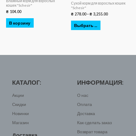
Влажный корм для взрослых
Сухой корм для взрослых кошек
кошек "Schesir"
"Schesir"
₴
104.00
₴
278.00
–
₴
3,255.00
В корзину
Выбрать ...
КАТАЛОГ:
ИНФОРМАЦИЯ:
Акции
О нас
Скидки
Оплата
Новинки
Доставка
Магазин
Как сделать заказ
Возврат товара
Доставка