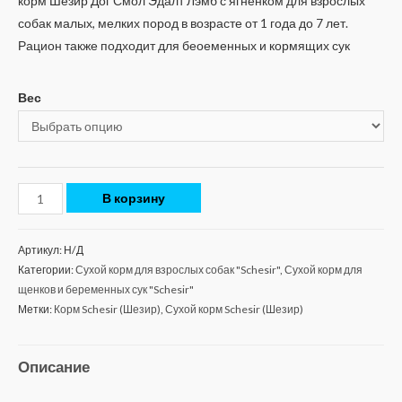
корм Шезир Дог Смол Эдалт Лэмб с ягненком для взрослых
собак малых, мелких пород в возрасте от 1 года до 7 лет.
Рацион также подходит для беоеменных и кормящих сук
Вес
В корзину
Артикул:
Н/Д
Категории:
Сухой корм для взрослых собак "Schesir"
,
Сухой корм для
щенков и беременных сук "Schesir"
Метки:
Корм Schesir (Шезир)
,
Сухой корм Schesir (Шезир)
Описание