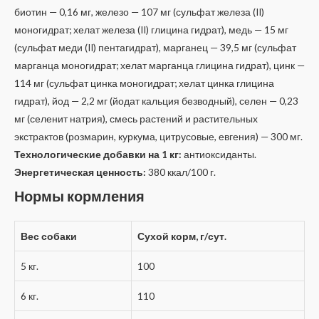
биотин — 0,16 мг, железо — 107 мг (сульфат железа (II)
моногидрат; хелат железа (II) глицина гидрат), медь — 15 мг
(сульфат меди (II) пентагидрат), марганец — 39,5 мг (сульфат
марганца моногидрат; хелат марганца глицина гидрат), цинк —
114 мг (сульфат цинка моногидрат; хелат цинка глицина
гидрат), йод — 2,2 мг (йодат кальция безводный), селен — 0,23
мг (селенит натрия), смесь растений и растительных
экстрактов (розмарин, куркума, цитрусовые, евгения) — 300 мг.
Технологические добавки на 1 кг:
антиоксиданты.
Энергетическая ценность:
380 ккал/100 г.
Нормы кормления
Вес собаки
Сухой корм, г/сут.
5 кг.
100
6 кг.
110