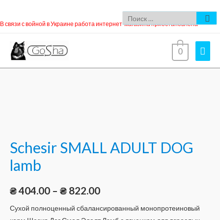
В связи с войной в Украине работа интернет-магазина приостановлена
0
Schesir SMALL ADULT DOG
lamb
₴
404.00
–
₴
822.00
Сухой полноценный сбалансированный монопротеиновый