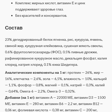
Комплекс жирных кислот, витамин Е и цинк
поддерживают здоровье глаз.
Без красителей и консервантов.
Состав
23% дегидрированный белок ягненка, рис, кукуруза, ячмень,
свиной жир, кукурузная клейковина, сушеная мякоть свеклы,
0.6% фруктоолигосахариды (ФОС), 0.5% пивные дрожжи,
рафинированное кукурузное масло, дикальция фосфат, калия
хлорид, натрия хлорид, 0.1% юкка Шидигера.
Аналитические компоненты на 1 кг:
протеин — 26%, жир —
16%, клетчатка — 2,6%, зола — 6,5%, влажность — 10%, кальций
— 1,1%, фосфор — 0,8%, магний — 0,1%, натрий — 0,3%, калий
— 0,64%, Омега-6 — 2,2%, Омега-3 — 0,32%.
Добавки (на 1 кг):
витамин А — 22000 МЕ, витамин D3 — 1500
МЕ, витамин Е — 280 мг, витамин B6 — 2,2 мг, витамин В12 —
0,06 мг, фолиевая кислота — 0,38 мг, витамин С — 200 мг,