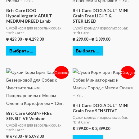
Brit Care DOG
Brit Care DOG ADULT MINI
Hypoallergenic ADULT
Grain Free LIGHT &
MEDIUM BREED Lamb
STERILISED
Сухой корм для взрослых собак
Сухой корм для взрослых собак
"Brit Care"
"Brit Care"
₴
429.00
–
₴
4,299.00
₴
299.00
–
₴
3,899.00
Выбрать ...
Выбрать ...
Скидка
Скидка
Brit Care DOG ADULT MINI
Grain Free SENSITIVE
Brit Care GRAIN-FREE
Сухой корм для взрослых собак
SENSITIVE Venison
"Brit Care"
Сухой корм для взрослых собак
₴
299.00
–
₴
3,899.00
"Brit Care"
₴
679.00
–
₴
5,099.00