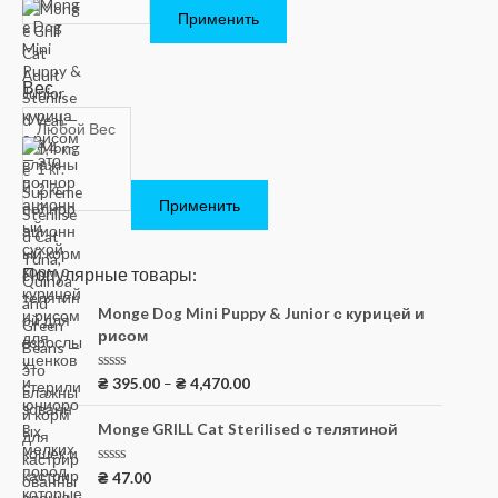
Применить
Вес
Применить
Популярные товары:
Monge Dog Mini Puppy & Junior с курицей и
рисом
О
₴
395.00
–
₴
4,470.00
ц
е
н
Monge GRILL Cat Sterilised с телятиной
к
а
0
О
₴
47.00
и
ц
з