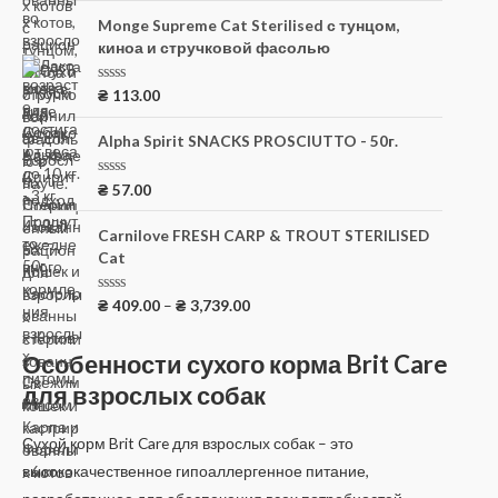
е
5
н
Monge Supreme Cat Sterilised с тунцом,
к
киноа и стручковой фасолью
а
0
и
з
О
₴
113.00
5
ц
е
н
Alpha Spirit SNACKS PROSCIUTTO - 50г.
к
а
0
О
₴
57.00
и
ц
з
е
5
н
Carnilove FRESH CARP & TROUT STERILISED
к
Cat
а
0
и
з
О
₴
409.00
–
₴
3,739.00
5
ц
е
н
Особенности сухого корма Brit Care
к
а
для взрослых собак
0
и
з
5
Сухой корм Brit Care для взрослых собак – это
высококачественное гипоаллергенное питание,