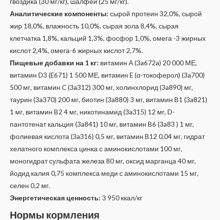
гвоздика (30 мг/кг), шалфей (25 мг/кг).
Аналитические компоненты:
сырой протеин 32,0%, сырой
жир 18,0%, влажность 10,0%, сырая зола 8,4%, сырая
клетчатка 1,8%, кальций 1,3%, фосфор 1,0%, омега -3 жирных
кислот 2,4%, омега-6 жирных кислот 2,7%.
Пищевые добавки на 1 кг:
витамин A (3a672a) 20 000 МЕ,
витамин D3 (E671) 1 500 МЕ, витамин E (α-токоферол) (3a700)
500 мг, витамин C (3a312) 300 мг, холинхлорид (3a890) мг,
таурин (3a370) 200 мг, биотин (3a880) 3 мг, витамин B1 (3a821)
1 мг, витамин B2 4 мг, никотинамид (3a315) 12 мг, D-
пантотенат кальция (3a841) 10 мг, витамин B6 (3a83 ) 1 мг,
фолиевая кислота (3a316) 0,5 мг, витамин B12 0,04 мг, гидрат
хелатного комплекса цинка с аминокислотами 100 мг,
моногидрат сульфата железа 80 мг, оксид марганца 40 мг,
йодид калия 0,75 комплекса меди с аминокислотами 15 мг,
селен 0,2 мг.
Энергетическая ценность:
3 950 ккал/кг
Нормы кормления