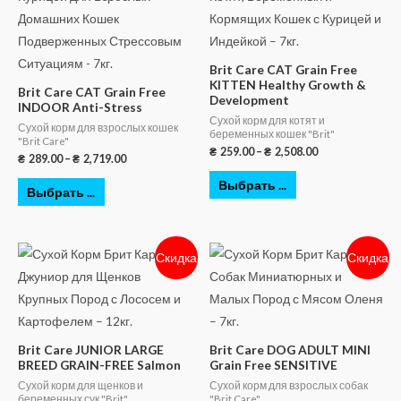
Brit Care CAT Grain Free
KITTEN Healthy Growth &
Brit Care CAT Grain Free
Development
INDOOR Anti-Stress
Сухой корм для котят и
Сухой корм для взрослых кошек
беременных кошек "Brit"
"Brit Care"
₴
259.00
–
₴
2,508.00
₴
289.00
–
₴
2,719.00
Выбрать ...
Выбрать ...
Скидка
Скидка
Brit Care JUNIOR LARGE
Brit Care DOG ADULT MINI
BREED GRAIN-FREE Salmon
Grain Free SENSITIVE
Сухой корм для щенков и
Сухой корм для взрослых собак
беременных сук "Brit"
"Brit Care"