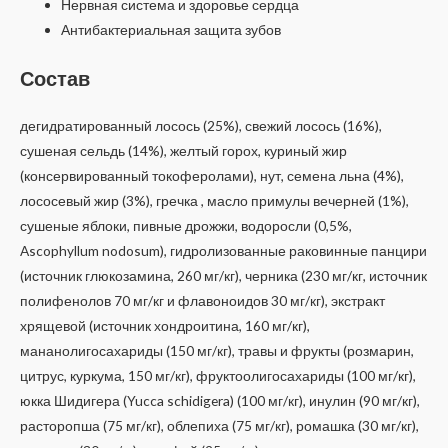
Нервная система и здоровье сердца
Антибактериальная защита зубов
Состав
дегидратированный лосось (25%), свежий лосось (16%),
сушеная сельдь (14%), желтый горох, куриный жир
(консервированный токоферолами), нут, семена льна (4%),
лососевый жир (3%), гречка , масло примулы вечерней (1%),
сушеные яблоки, пивные дрожжи, водоросли (0,5%,
Ascophyllum nodosum), гидролизованные раковинные панцири
(источник глюкозамина, 260 мг/кг), черника (230 мг/кг, источник
полифенолов 70 мг/кг и флавоноидов 30 мг/кг), экстракт
хрящевой (источник хондроитина, 160 мг/кг),
мананолигосахариды (150 мг/кг), травы и фрукты (розмарин,
цитрус, куркума, 150 мг/кг), фруктоолигосахариды (100 мг/кг),
юкка Шидигера (Yucca schidigera) (100 мг/кг), инулин (90 мг/кг),
расторопша (75 мг/кг), облепиха (75 мг/кг), ромашка (30 мг/кг),