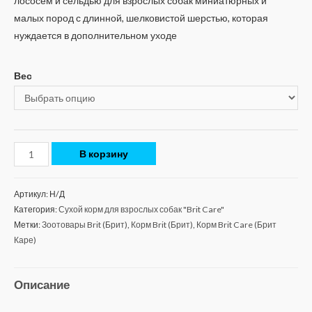
лососем и сельдью для взрослых собак миниатюрных и
малых пород с длинной, шелковистой шерстью, которая
нуждается в дополнительном уходе
Вес
В корзину
Артикул:
Н/Д
Категория:
Сухой корм для взрослых собак "Brit Care"
Метки:
Зоотовары Brit (Брит)
,
Корм Brit (Брит)
,
Корм Brit Care (Брит
Каре)
Описание