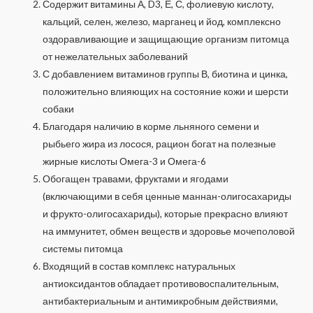
Содержит витамины А, D3, Е, С, фолиевую кислоту,
кальций, селен, железо, марганец и йод, комплексно
оздоравливающие и защищающие организм питомца
от нежелательных заболеваний
С добавлением витаминов группы В, биотина и цинка,
положительно влияющих на состояние кожи и шерсти
собаки
Благодаря наличию в корме льняного семени и
рыбьего жира из лосося, рацион богат на полезные
жирные кислоты Омега-3 и Омега-6
Обогащен травами, фруктами и ягодами
(включающими в себя ценные маннан-олигосахариды
и фрукто-олигосахариды), которые прекрасно влияют
на иммунитет, обмен веществ и здоровье мочеполовой
системы питомца
Входящий в состав комплекс натуральных
антиоксидантов обладает противовоспалительным,
антибактериальным и антимикробным действиями,