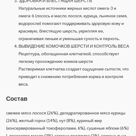
ЗДОРОВАЯ И БЛЕСТЯЩАЯ ШЕРСТЬ
Натуральные источники жирных кислот омега-3 и
омега-6 (лосось и масло лосося, курица, льняное семя,
водоросли) помогают поддерживать здоровую кожу и
красивую, блестящую шерсть, укрепляя ее,
ограничивая линьки и уменьшая сухость и перхоть.
ВЫВИДЕНИЕ КОМОЧКОВ ШЕРСТИ И КОНТРОЛЬ ВЕСА
Рецептура, обогащенная клетчаткой, способствует
легкому прохождению комков шерсти
Растворимая клетчатка создает ощущение сытости, что
приводит к снижению потребления корма и контроля
веса.
Состав
свежее мясо лосося (26%), дегидратированное мясо курицы
(26%), желтый горох (14%), нут (8%), куриный жир
(консервированный токоферолами, 6%), сушеные яблоки (6%)
), лососевое масло (3%), семена псилиума (2%), семена льна