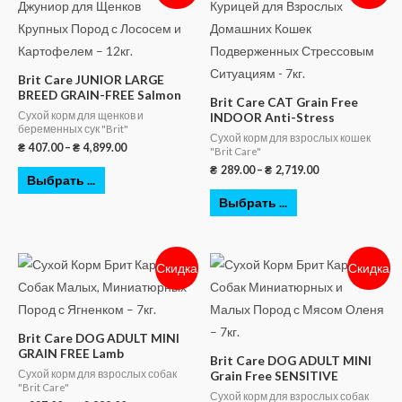
Brit Care JUNIOR LARGE
BREED GRAIN-FREE Salmon
Brit Care CAT Grain Free
Сухой корм для щенков и
INDOOR Anti-Stress
беременных сук "Brit"
Сухой корм для взрослых кошек
₴
407.00
–
₴
4,899.00
"Brit Care"
₴
289.00
–
₴
2,719.00
Выбрать ...
Выбрать ...
Скидка
Скидка
Brit Care DOG ADULT MINI
GRAIN FREE Lamb
Brit Care DOG ADULT MINI
Сухой корм для взрослых собак
Grain Free SENSITIVE
"Brit Care"
Сухой корм для взрослых собак