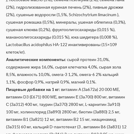
(2%), гидролизованная куриная печень (2%), пивные дрожжи
(2%), сушеные водоросли (1,5%, Schizochytrium limacinum ),
сушеная ромашка (0,5%), минералы, ушеная облепиха (0,3%),
сушеная клюква (0,2%), фруктоолигосахариды (0,015 %),
мананоолигосахариды (0,015 %), юка шидигера (0,008 %),
Lactobacillus acidophilus HA-122 инактивированы (15×109
клеток/кг).
Аналитические компоненты:
сырой протеин 31,0%,
содержание жира 16,0%, сырая клетчатка 4,0%, сырая зола
8,5%, влажность 10,0%, омега-3 1,2%, омега-6 2% кальций
1,1%, фосфор 0,9%, натрий 0,9%, магний 0,1%.
Пищевые добавки на 1 кг:
витамин А (3a672a) 20 000 МЕ,
витамин D3 (E671) 800 МЕ, витамин Е (3a700) 800 мг, витамин
С (3a312) 400 мг, таурин (3a370) 2800 мг, L-карнитин 3a910)
100 мг, холинхлорид (3a890) 2800 мг, биотин (3a880) 2,5 мг,
витамин B1 (3a821) 12 мг, витамин B2 15 мг, ниацинамид
(3a315) 60 мг, кальций D-пантотенат (3 , витамин B6 (3a831) 12