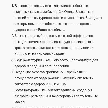
В основе рецепта лежат ингредиенты, богатые
жирными кислотами Омега-3 и Омега-6, такие как
свежий лосось, куриное мясо и семена льна. Благодаря
им корм помогает заботиться о красоте шерсти и
здоровье кожи Вашего любимца
За счет состава, богатого клетчаткой, эффективно
выводит комочки шерсти из желудочно-кишечного
тракта кошки и снижает количество потребляемой
пищи, вызывая чувство сытости
Содержит таурин — аминокислоту, необходимую для
здоровья сердца и органов зрения
Входящие в состав пробиотики и пребиотики
осуществляют поддержание иммунной системы и
заботятся о здоровье кишечника
Богат натуральными антиоксидантами: содержит
экстракты розмарина и токоферола из растительных
масел
Корм подходит как для взрослых, так и для пожилых