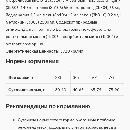
мг, фолиевая кислота (3a316) 3 мг, витамин B12 0,05 мг, цинк
(3b606) 140 мг, железо (3b106) 55 мг, марганец (3b504) 65 мг,
йодид калия 4,5 мг, медь (3b406) 12 мг, селен (3b8,10) 0,2 мг, L-
метионин (3c305) 2500 мг. Содержит природные
антиоксиданты, принятые ЕС: экстракты токоферола из
растительных масел (1b306), аскорбил пальмитат (1b304) и
экстракт розмарина.
Энергетическая ценность:
3720 ккал/кг
Нормы кормления
Вес кошки, кг
2-3
3-5
5-7
7-9
Суточная норма, г
30-40
40-65
65-75
75-90
Рекомендации по кормлению
Суточную норму сухого корма, указанную в таблице,
рекомендуется подбирать с учётом возраста, веса и