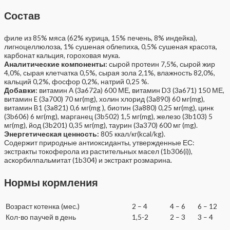
Состав
филе из 85% мяса (62% курица, 15% печень, 8% индейка),
лигноцеллюлоза, 1% сушеная облепиха, 0,5% сушеная красота,
карбонат кальция, гороховая мука.
Аналитические компоненты:
сырой протеин 7,5%, сырой жир
4,0%, сырая клетчатка 0,5%, сырая зола 2,1%, влажность 82,0%,
кальций 0,2%, фосфор 0,2%, натрий 0,25 %.
Добавки:
витамин A (3a672a) 600 МЕ, витамин D3 (3a671) 150 МЕ,
витамин E (3a700) 70 мг(mg), холин хлорид (3a890) 60 мг(mg),
витамин B1 (3a821) 0,6 мг(mg ), биотин (3a880) 0,25 мг(mg), цинк
(3b606) 6 мг(mg), марганец (3b502) 1,5 мг(mg), железо (3b103) 5
мг(mg), йод (3b201) 0,35 мг(mg), таурин (3a370) 600 мг (mg).
Энергетическая ценность:
805 ккал/кг(kсal/kg).
Содержит природные антиоксиданты, утвержденные ЕС:
экстракты токоферола из растительных масел (1b306(i)),
аскорбилпальмитат (1b304) и экстракт розмарина.
Нормы кормления
Возраст котенка (мес.)
2 – 4
4 – 6
6 – 12
Кол-во паучей в день
1,5-2
2 – 3
3 – 4