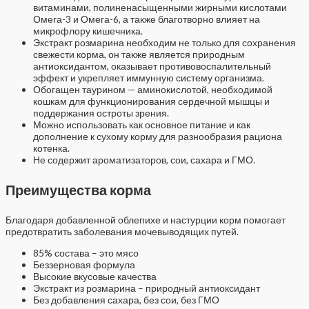
витаминами, полиненасыщенными жирными кислотами
Омега-3 и Омега-6, а также благотворно влияет на
микрофлору кишечника.
Экстракт розмарина необходим не только для сохранения
свежести корма, он также является природным
антиоксидантом, оказывает противовоспалительный
эффект и укрепляет иммунную систему организма.
Обогащен таурином — аминокислотой, необходимой
кошкам для функционирования сердечной мышцы и
поддержания остроты зрения.
Можно использовать как основное питание и как
дополнение к сухому корму для разнообразия рациона
котенка.
Не содержит ароматизаторов, сои, сахара и ГМО.
Преимущества корма
Благодаря добавленной облепихе и настурции корм помогает
предотвратить заболевания мочевыводящих путей.
85% состава – это мясо
Беззерновая формула
Высокие вкусовые качества
Экстракт из розмарина – природный антиоксидант
Без добавления сахара, без сои, без ГМО