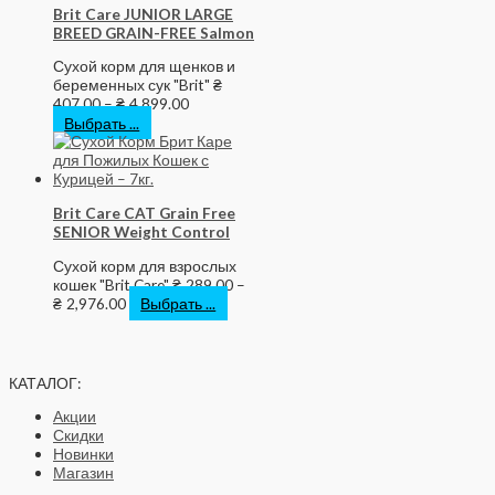
Brit Care JUNIOR LARGE
BREED GRAIN-FREE Salmon
Сухой корм для щенков и
беременных сук "Brit"
₴
407.00
–
₴
4,899.00
Выбрать ...
Brit Care CAT Grain Free
SENIOR Weight Control
Сухой корм для взрослых
кошек "Brit Care"
₴
289.00
–
₴
2,976.00
Выбрать ...
КАТАЛОГ:
Акции
Скидки
Новинки
Магазин