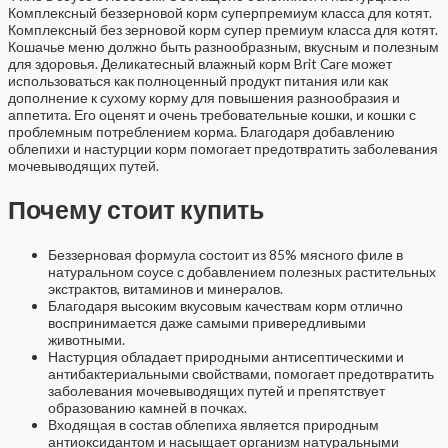
Комплексный беззерновой корм суперпремиум класса для котят.
Комплексный без зерновой корм супер премиум класса для котят.
Кошачье меню должно быть разнообразным, вкусным и полезным
для здоровья. Деликатесный влажный корм Brit Care может
использоваться как полноценный продукт питания или как
дополнение к сухому корму для повышения разнообразия и
аппетита. Его оценят и очень требовательные кошки, и кошки с
проблемным потреблением корма. Благодаря добавлению
облепихи и настурции корм помогает предотвратить заболевания
мочевыводящих путей.
Почему стоит купить
Беззерновая формула состоит из 85% мясного филе в
натуральном соусе с добавлением полезных растительных
экстрактов, витаминов и минералов.
Благодаря высоким вкусовым качествам корм отлично
воспринимается даже самыми привередливыми
животными.
Настурция обладает природными антисептическими и
антибактериальными свойствами, помогает предотвратить
заболевания мочевыводящих путей и препятствует
образованию камней в почках.
Входящая в состав облепиха является природным
антиоксидантом и насыщает организм натуральными