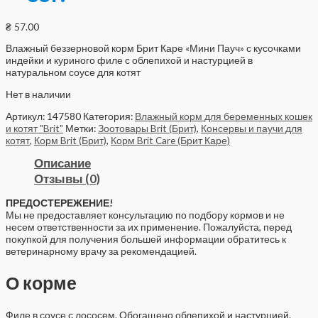
₴
57.00
Влажный беззерновой корм Брит Каре «Мини Пауч» с кусочками
индейки и куриного филе с облепихой и настурцией в
натуральном соусе для котят
Нет в наличии
Артикул:
147580
Категория:
Влажный корм для беременных кошек
и котят "Brit"
Метки:
Зоотовары Brit (Брит)
,
Консервы и паучи для
котят
,
Корм Brit (Брит)
,
Корм Brit Care (Брит Каре)
Описание
Отзывы (0)
ПРЕДОСТЕРЕЖЕНИЕ!
Мы не предоставляет консультацию по подбору кормов и не
несем ответственности за их применение. Пожалуйста, перед
покупкой для получения большей информации обратитесь к
ветеринарному врачу за рекомендацией.
О корме
Филе в соусе с лососем. Обогащено облепихой и настурцией.