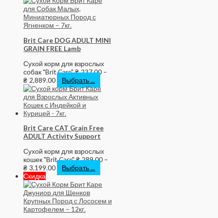
Brit Care DOG ADULT MINI
GRAIN FREE Lamb
Сухой корм для взрослых
собак "Brit Care"
₴
237.00
–
₴
2,889.00
Выбрать ...
Brit Care CAT Grain Free
ADULT Activity Support
Сухой корм для взрослых
кошек "Brit Care"
₴
289.00
–
₴
3,199.00
Выбрать ...
Скидка