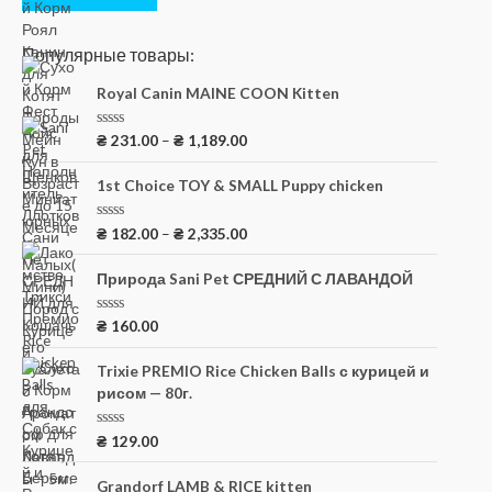
Популярные товары:
Royal Canin MAINE COON Kitten
О
₴
231.00
–
₴
1,189.00
ц
е
н
1st Choice TOY & SMALL Puppy chicken
к
а
0
О
₴
182.00
–
₴
2,335.00
и
ц
з
е
5
н
Природа Sani Pet СРЕДНИЙ С ЛАВАНДОЙ
к
а
0
О
₴
160.00
и
ц
з
е
5
н
Trixie PREMIO Rice Chicken Balls с курицей и
к
рисом — 80г.
а
0
и
з
О
₴
129.00
5
ц
е
н
Grandorf LAMB & RICE kitten