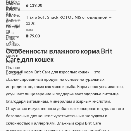
0
О
₴
119.00
и
ц
з
е
5
н
Trixie Soft Snack ROTOLINIS с говядиной —
к
120г.
а
0
и
з
О
₴
79.00
5
ц
е
н
Особенности влажного корма Brit
к
а
Care для кошек
0
и
з
5
Влажный корм Brit Care для взрослых кошек — это
сбалансированный продукт на основе натуральных
ингредиентов, таких как мясо и рыба. Корм легко усваивается,
улучшает пищеварение и поддерживает здоровье питомца
благодаря витаминам, минералам и жирным кислотам.
Отсутствие искусственных добавок и консервантов делает его
безопасным для кошек с чувствительным желудком и
склонностью к аллергиям. Влажный корм Brit Care
выпускается в разных вкусах, что позволяет подобрать