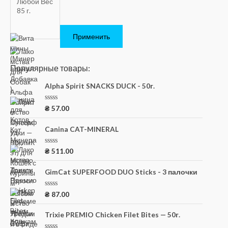
Применить
Популярные товары:
Alpha Spirit SNACKS DUCK - 50г.
О
₴
57.00
ц
е
н
Canina CAT-MINERAL
к
а
0
О
₴
511.00
и
ц
з
е
5
н
GimCat SUPERFOOD DUO Sticks - 3 палочки
к
а
0
О
₴
87.00
и
ц
з
е
5
н
Trixie PREMIO Chicken Filet Bites — 50г.
к
а