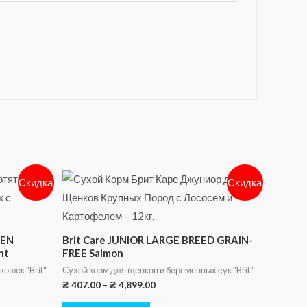
Скидка
Скидка
TEN
Brit Care JUNIOR LARGE BREED GRAIN-
nt
FREE Salmon
кошек "Brit"
Сухой корм для щенков и беременных сук "Brit"
₴
407.00
–
₴
4,899.00