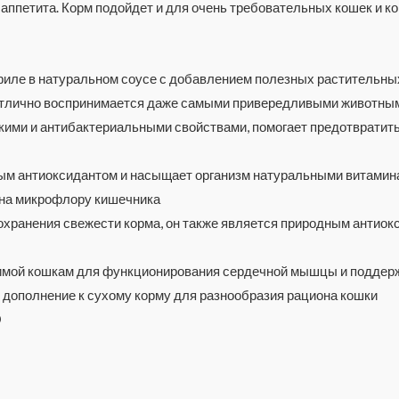
аппетита. Корм подойдет и для очень требовательных кошек и к
филе в натуральном соусе с добавлением полезных растительных
отлично воспринимается даже самыми привередливыми животны
ими и антибактериальными свойствами, помогает предотвратит
ным антиоксидантом и насыщает организм натуральными витам
т на микрофлору кишечника
сохранения свежести корма, он также является природным антио
имой кошкам для функционирования сердечной мышцы и поддерж
к дополнение к сухому корму для разнообразия рациона кошки
О