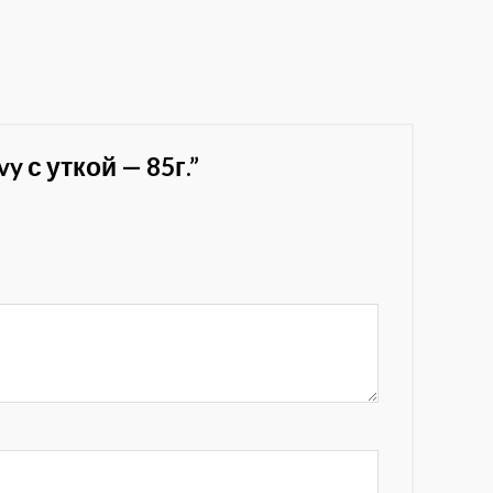
y с уткой — 85г.”