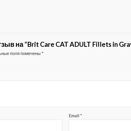
в на “Brit Care CAT ADULT Fillets in Grav
ьные поля помечены
*
Email
*