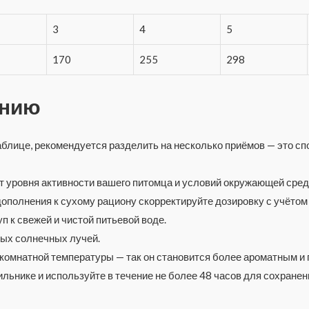
3
4
5
170
255
298
ению
аблице, рекомендуется разделить на несколько приёмов — это 
т уровня активности вашего питомца и условий окружающей сред
дополнения к сухому рациону скорректируйте дозировку с учётом
 к свежей и чистой питьевой воде.
мых солнечных лучей.
 комнатной температуры — так он становится более ароматным и
льнике и используйте в течение не более 48 часов для сохранени