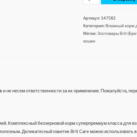
Артикул:
147582
Категория:
Влажный корм дл
Метки:
Зоотовары Brit (Бри
кошек
 и не несем ответственности за их применение. Пожалуйста, п
цией. Комплексный беззерновой корм суперпремиум класса для в
олезным. Деликатесный пакетик Brit Care можно использовать в 