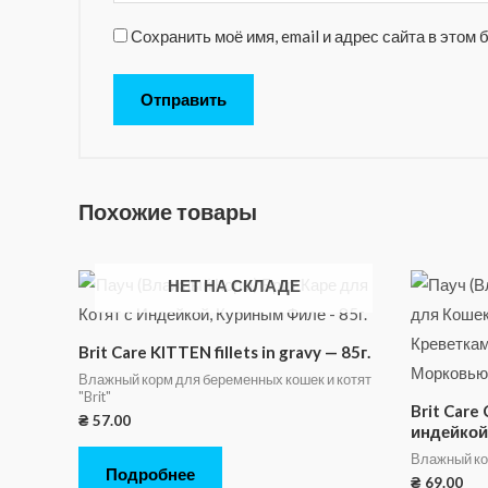
Сохранить моё имя, email и адрес сайта в это
Похожие товары
НЕТ НА СКЛАДЕ
Brit Care KITTEN fillets in gravy — 85г.
Влажный корм для беременных кошек и котят
"Brit"
Brit Care 
₴
57.00
индейкой 
Влажный кор
Подробнее
₴
69.00