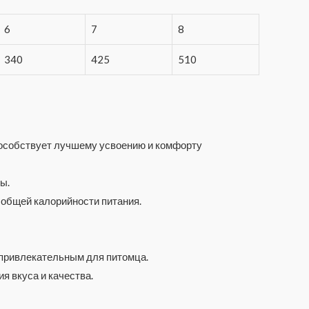
6
7
8
340
425
510
способствует лучшему усвоению и комфорту
ы.
 общей калорийности питания.
 привлекательным для питомца.
я вкуса и качества.