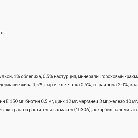
нт
бульон, 1% облепиха, 0,5% настурция, минералы, гороховый крахм
держание жира 4,5%, сырая клетчатка 0,5%, сырая зола 2,0%, вл
E 150 мг, биотин 0,5 мг, цинк 12 мг, марганец 3 мг, железо 10 мг,
з экстрактов растительных масел (1b306), аскорбил пальмитатов