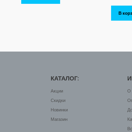
В кор
КАТАЛОГ:
И
Акции
О 
Скидки
О
Новинки
Д
Магазин
Ка
Во