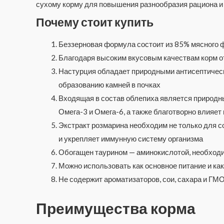
сухому корму для повышения разнообразия рациона и 
Почему стоит купить
Беззерновая формула состоит из 85% мясного 
Благодаря высоким вкусовым качествам корм 
Настурция обладает природными антисептическ
образованию камней в почках
Входящая в состав облепиха является природ
Омега-3 и Омега-6, а также благотворно влияе
Экстракт розмарина необходим не только для 
и укрепляет иммунную систему организма
Обогащен таурином — аминокислотой, необход
Можно использовать как основное питание и ка
Не содержит ароматизаторов, сои, сахара и ГМ
Преимущества корма