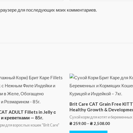
м браузере для последующих моих комментариев.
Brit Care CAT Grain Free KIT
Healthy Growth & Developme
CAT ADULT Fillets in Jelly с
Сухой корм для котят и беременных 
и креветками — 85г.
₴
259.00
–
₴
2,508.00
м для взрослых кошек "Brit Care"