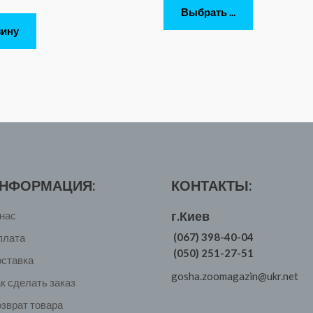
Выбрать ...
зину
НФОРМАЦИЯ:
КОНТАКТЫ:
г.Киев
нас
(067) 398-40-04
плата
(050) 251-27-51
оставка
gosha.zoomagazin@ukr.net
к сделать заказ
зврат товара