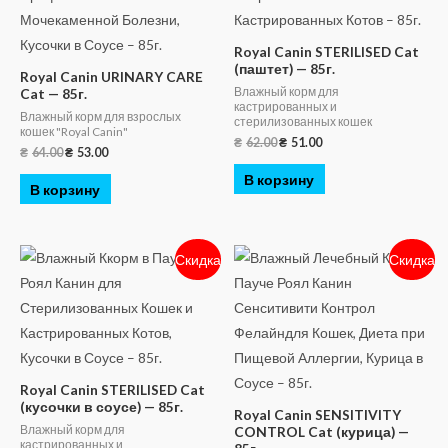
Royal Canin STERILISED Cat
(паштет) — 85г.
Royal Canin URINARY CARE
Влажный корм для
Cat — 85г.
кастрированных и
Влажный корм для взрослых
стерилизованных кошек
кошек "Royal Canin"
₴
62.00
₴
51.00
₴
64.00
₴
53.00
В корзину
В корзину
Скидка
Скидка
Royal Canin STERILISED Cat
(кусочки в соусе) — 85г.
Royal Canin SENSITIVITY
Влажный корм для
CONTROL Cat (курица) —
кастрированных и