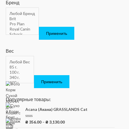
Бренд
Применить
Вес
Применить
Популярные товары:
Acana (Акана) GRASSLANDS Cat
О
₴
356.00
–
₴
3,130.00
ц