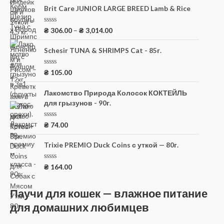
е
н
Brit Care JUNIOR LARGE BREED Lamb & Rice
к
а
0
О
₴
306.00
–
₴
3,014.00
и
ц
з
е
5
н
Schesir TUNA & SHRIMPS Cat - 85г.
к
а
0
О
₴
105.00
и
ц
з
е
5
н
Лакомство Природа Колосок КОКТЕЙЛЬ
к
для грызунов - 90г.
а
0
и
з
О
₴
74.00
5
ц
е
н
Trixie PREMIO Duck Coins с уткой — 80г.
к
а
0
О
₴
164.00
и
ц
з
е
5
н
Паучи для кошек — влажное питание
к
а
для домашних любимцев
0
и
з