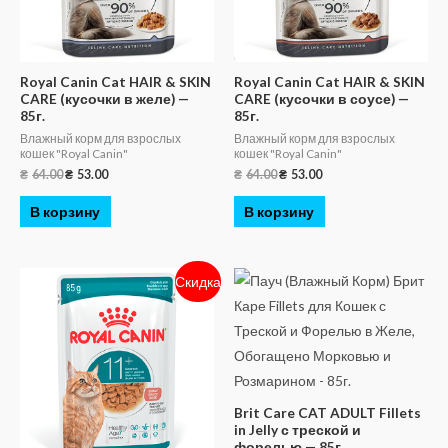
Royal Canin Cat HAIR & SKIN
Royal Canin Cat HAIR & SKIN
CARE (кусочки в желе) —
CARE (кусочки в соусе) —
85г.
85г.
Влажный корм для взрослых
Влажный корм для взрослых
кошек "Royal Canin"
кошек "Royal Canin"
₴
64.00
₴
53.00
₴
64.00
₴
53.00
В корзину
В корзину
Скидка
Brit Care CAT ADULT Fillets
in Jelly с треской и
форелью — 85г.