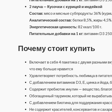
2 пауча — Кусочки
c
курицей и индейкой
Состав:
мясо и мясные субпродукты 36% (куриц
Аналитический состав:
белки 8,5%, жиры 4,5%,
Энергетическая ценность:
82 ккал/100 г.
Питательные добавки на 1 кг:
витамин D3 250 М
Почему стоит купить
Включает в себя 4 пакетика с двумя разными вк
что ему больше нравится
Удовлетворяет потребность любимца в питател
С добавлением витаминов D3, Е, цинка и йода,
Содержит пребиотик инулин — вещество, благо
Обогащенный таурином, который не вырабатывае
С добавлением биотина для поддержания красо
Не содержит красителей, консервантов и сахар