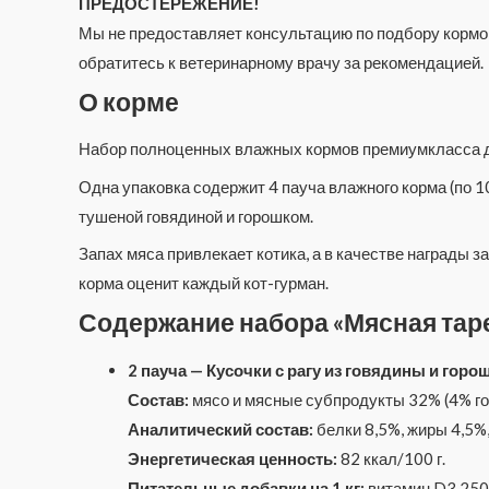
ПРЕДОСТЕРЕЖЕНИЕ!
Мы не предоставляет консультацию по подбору кормов
обратитесь к ветеринарному врачу за рекомендацией.
О корме
Набор полноценных влажных кормов премиумкласса д
Одна упаковка содержит 4 пауча влажного корма (по 100
тушеной говядиной и горошком.
Запах мяса привлекает котика, а в качестве награды 
корма оценит каждый кот-гурман.
Содержание набора «Мясная тар
2 пауча — Кусочки с рагу из говядины и гор
Состав:
мясо и мясные субпродукты 32% (4% го
Аналитический состав:
белки 8,5%, жиры 4,5%,
Энергетическая ценность:
82 ккал/100 г.
Питательные добавки на 1 кг:
витамин D3 250 М