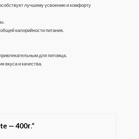
способствует лучшему усвоению и комфорту
ы.
 общей калорийности питания.
 привлекательным для питомца.
я вкуса и качества.
e — 400г.”