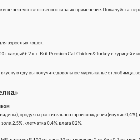
 и не несем ответственности за их применение. Пожалуйста, п
ля взрослых кошек.
 г каждый): 2 шт. Brit Premium Cat Chicken&Turkey с курицей и и
за вкусную еду вы получите довольное мурлыканье от любимца, в
елка»
ошком
вядины), продукты растительного происхождения (инулин 0,4%),
 зола 2,5%, клетчатка 0,4%, влага 82%.
Е, витамин Е 100 мг, цинк 10 мг, марганец 2 мг, йод 0,7 мг, медь 0,