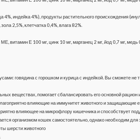
а 4%, индейка 4%), продукты растительного происхождения (ину
 зола 2,5%, клетчатка 0,4%, влага 82%.
Е, витамин Е 100 мг, цинк 10 мг, марганец 2 мг, йод 0,7 мг, медь 0,
усами: говядина с горошком и курица с индейкой. Вы сможете не т
ьных веществах, помогает сбалансировать его основной рацион
 благоприятно влияющие на иммунитет животного и защищающие 
приятно влияющее на микрофлору кишечника и способствует под
тся организмом кошек самостоятельно, однако необходим для з
ты шерсти животного
а