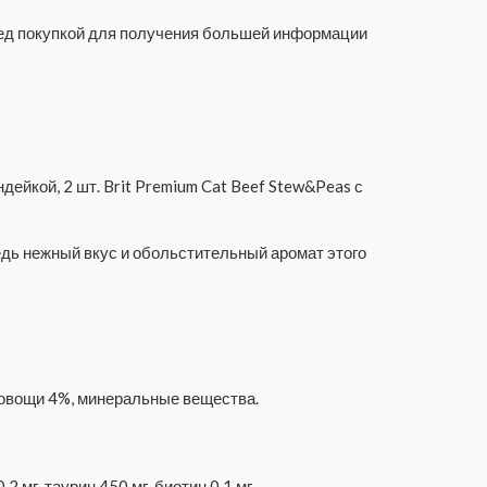
еред покупкой для получения большей информации
ндейкой, 2 шт. Brit Premium Cat Beef Stew&Peas с
едь нежный вкус и обольстительный аромат этого
 овощи 4%, минеральные вещества.
2 мг, таурин 450 мг, биотин 0,1 мг.