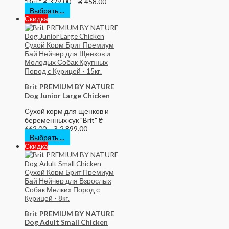
"Brit"
₴
329.00
–
₴
458.00
Выбрать ...
Скидка
Brit PREMIUM BY NATURE
Dog Junior Large Chicken
Сухой корм для щенков и
беременных сук "Brit"
₴
662.00
–
₴
2,899.00
Выбрать ...
Скидка
Brit PREMIUM BY NATURE
Dog Adult Small Chicken