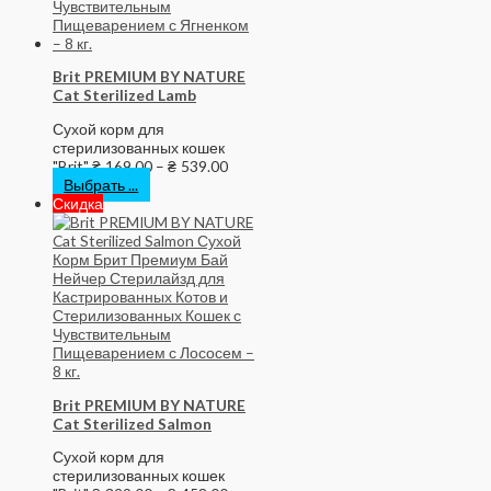
Brit PREMIUM BY NATURE
Cat Sterilized Lamb
Сухой корм для
стерилизованных кошек
"Brit"
₴
169.00
–
₴
539.00
Выбрать ...
Скидка
Brit PREMIUM BY NATURE
Cat Sterilized Salmon
Сухой корм для
стерилизованных кошек