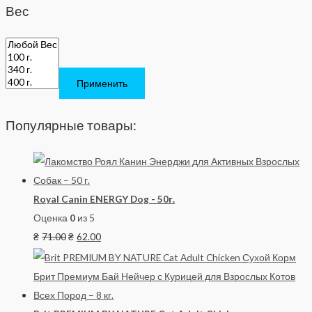
Вес
Применить
Популярные товары:
Royal Canin ENERGY Dog - 50г.
Оценка
0
из 5
₴
71.00
₴
62.00