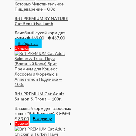
Brit PREMIUM BY NATURE
Cat Sensitive Lamb
Лечебный сухой корм для
кошек
₴
169.00
–
₴
467.00
Выбрать ...
Скидка
Brit PREMIUM Cat Adult
Salmon & Trout — 100г.
Влажный корм для взрослых
кошек "Brit Premium"
₴
39.00
₴
33.00
В корзину
Скидка