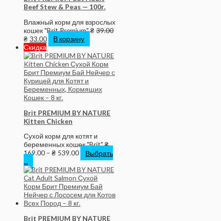
Beef Stew & Peas — 100г.
Влажный корм для взрослых
кошек "Brit Premium"
₴
39.00
₴
33.00
В корзину
Скидка
Brit PREMIUM BY NATURE
Kitten Chicken
Сухой корм для котят и
беременных кошек "Brit"
₴
169.00
–
₴
539.00
Выбрать
...
Brit PREMIUM BY NATURE