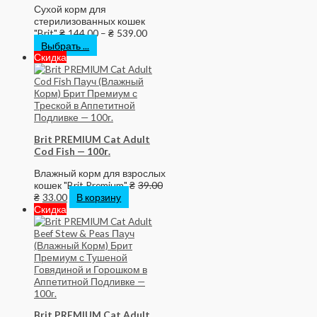
Сухой корм для
стерилизованных кошек
"Brit"
₴
144.00
–
₴
539.00
Выбрать ...
Скидка
Brit PREMIUM Cat Adult
Cod Fish — 100г.
Влажный корм для взрослых
кошек "Brit Premium"
₴
39.00
₴
33.00
В корзину
Скидка
Brit PREMIUM Cat Adult