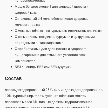
непереносимостью
Масло богатое омега-3 для сияющей шерсти и
здоровой кожи
Оптимальный pH мочи обеспечивает здоровье
мочевого тракта
С мякотью яблока – натуральным источником клетчатки
С розмарином, гвоздикой, куркумой и цитрусовыми –
природными антиоксидантами
С пребиотиками для деликатного и здорового
пищеварения и для отличного усвоения всех
компонентов
БЕЗ пшеницы БЕЗ сои БЕЗ кукурузы
Состав
лосось дегидрированный 28%, рис, индейка дегидрированная,
10%, куриный жир, горох, сушеная яблочная мякоть,
лососевое масло 3%, пивные дрожжи, гидролизованная
куриная печень, хлорид натрия, сушеный шпинат 0,5%,