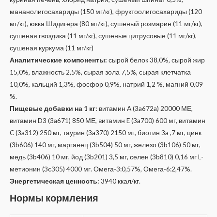
мананолигосахариды (150 мг/кг), фруктоолигосахариды (120
мг/кг), юкка Шидигера (80 мг/кг), сушеный розмарин (11 мг/кг),
сушеная гвоздика (11 мг/кг), сушеные цитрусовые (11 мг/кг),
сушеная куркума (11 мг/кг)
Аналитические компоненты:
сырой белок 38,0%, сырой жир
15,0%, влажность 2,5%, сырая зола 7,5%, сырая клетчатка
10,0%, кальций 1,3%, фосфор 0,9%, натрий 1,2 %, магний 0,09
%.
Пищевые добавки на 1 кг:
витамин А (3a672a) 20000 МЕ,
витамин D3 (3a671) 850 МЕ, витамин E (3a700) 600 мг, витамин
C (3a312) 250 мг, таурин (3a370) 2150 мг, биотин 3a ,7 мг, цинк
(3b606) 140 мг, марганец (3b504) 50 мг, железо (3b106) 50 мг,
медь (3b406) 10 мг, йод (3b201) 3,5 мг, селен (3b810) 0,16 мг L-
метионин (3c305) 4000 мг. Омега-3:0,57%, Омега-6:2,47%.
Энергетическая ценность:
3940 ккал/кг.
Нормы кормления