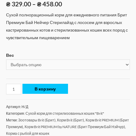
₴
329.00
–
₴
458.00
Сухой полнорационный корм для ежедневного питания Брит
Премиум Бай Нейчер Стерилайзд с лососем для взрослых
кастрированных котов и стерилизованных кошек всех пород с
чувствительным пищеварением
Вес
Количество
В корзину
Brit
PREMIUM
Артикул:
Н/Д
BY
Категория:
Сухой корм для стерилизованных кошек "Brit"
NATURE
Метки:
Зоотовары Brit (Брит)
,
Корм Brit (Брит)
,
Корм Brit PREMIUM (Брит
Cat
Премиум)
,
Корм Brit PREMIUM by NATURE (Брит Премиум Бай Нэйчур)
,
Sterilized
Корма с рыбой для кошек