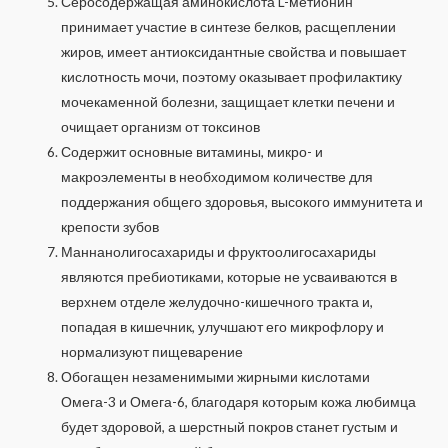
Серосодержащая аминокислота L-метионин
принимает участие в синтезе белков, расщеплении
жиров, имеет антиоксидантные свойства и повышает
кислотность мочи, поэтому оказывает профилактику
мочекаменной болезни, защищает клетки печени и
очищает организм от токсинов
Содержит основные витамины, микро- и
макроэлементы в необходимом количестве для
поддержания общего здоровья, высокого иммунитета и
крепости зубов
Маннанолигосахариды и фруктоолигосахариды
являются пребиотиками, которые не усваиваются в
верхнем отделе желудочно-кишечного тракта и,
попадая в кишечник, улучшают его микрофлору и
нормализуют пищеварение
Обогащен незаменимыми жирными кислотами
Омега-3 и Омега-6, благодаря которым кожа любимца
будет здоровой, а шерстный покров станет густым и