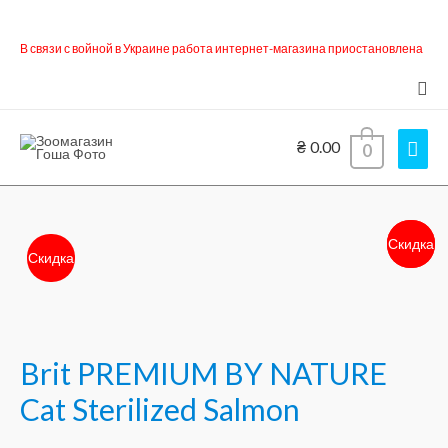
В связи с войной в Украине работа интернет-магазина приостановлена
Пои
Гла
₴
0.00
0
мен
Скидка
Скидка
Скидка
Brit PREMIUM BY NATURE
Cat Sterilized Salmon