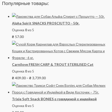
Популярные товары:
Alpha Spirit SNACKS PROSCIUTTO - 50г.
Оценка
0
из 5
₴
57.00
Carnilove FRESH CARP & TROUT STERILISED Cat
Оценка
0
из 5
₴
409.00
–
₴
3,739.00
Trixie Soft Snack BONIES с говядиной с индейкой
Оценка
0
из 5