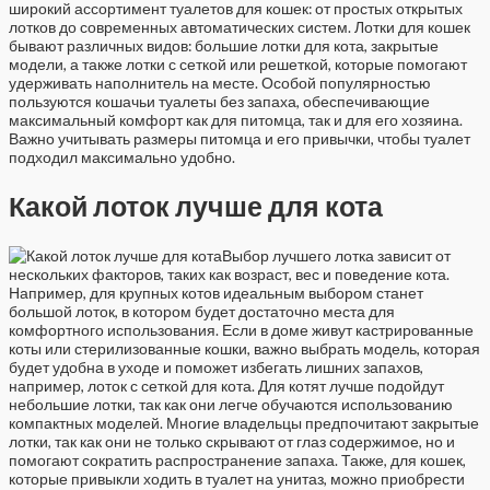
широкий ассортимент туалетов для кошек: от простых открытых
лотков до современных автоматических систем. Лотки для кошек
бывают различных видов: большие лотки для кота, закрытые
модели, а также лотки с сеткой или решеткой, которые помогают
удерживать наполнитель на месте. Особой популярностью
пользуются кошачьи туалеты без запаха, обеспечивающие
максимальный комфорт как для питомца, так и для его хозяина.
Важно учитывать размеры питомца и его привычки, чтобы туалет
подходил максимально удобно.
Какой лоток лучше для кота
Выбор лучшего лотка зависит от
нескольких факторов, таких как возраст, вес и поведение кота.
Например, для крупных котов идеальным выбором станет
большой лоток, в котором будет достаточно места для
комфортного использования. Если в доме живут кастрированные
коты или стерилизованные кошки, важно выбрать модель, которая
будет удобна в уходе и поможет избегать лишних запахов,
например, лоток с сеткой для кота. Для котят лучше подойдут
небольшие лотки, так как они легче обучаются использованию
компактных моделей. Многие владельцы предпочитают закрытые
лотки, так как они не только скрывают от глаз содержимое, но и
помогают сократить распространение запаха. Также, для кошек,
которые привыкли ходить в туалет на унитаз, можно приобрести