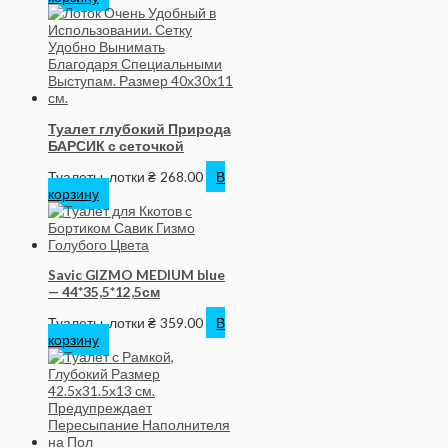
Туалет глубокий Природа
БАРСИК с сеточкой
Туалеты, лотки
₴
268.00
В
корзину
Savic GIZMO MEDIUM blue
— 44*35,5*12,5см
Туалеты, лотки
₴
359.00
В
корзину