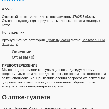
₴
55.00
Открытый лоток-туалет для котов размером 37х25,5х5,6 см.
Отлично подходит для приучения маленьких котят и молодых
котов
Нет в наличии
Артикул:
124724
Категория:
Туалеты, лотки
Метка:
Зоотовары ТМ
"Природа"
Описание
Отзывы (0)
ПРЕДОСТЕРЕЖЕНИЕ!
Мы не предоставляем консультацию по индивидуальному
подбору туалетов и лотков для кошек и не несем ответственности
за их использование. При возникновении вопросов относительно
здоровья, гигиены или поведения животного обратитесь за
консультацией к ветеринарному врачу.
О лотке-туалете
Туалет Природа Мини — открытый лоток-туалет для котов