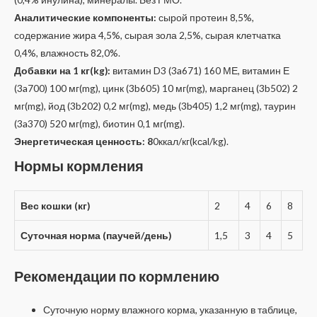
Аналитические компоненты:
сырой протеин 8,5%,
содержание жира 4,5%, сырая зола 2,5%, сырая клетчатка
0,4%, влажность 82,0%.
Добавки на 1 кг(kg):
витамин D3 (3a671) 160 МЕ, витамин Е
(3a700) 100 мг(mg), цинк (3b605) 10 мг(mg), марганец (3b502) 2
мг(mg), йод (3b202) 0,2 мг(mg), медь (3b405) 1,2 мг(mg), таурин
(3a370) 520 мг(mg), биотин 0,1 мг(mg).
Энергетическая ценность: 8
0ккал/кг(kсal/kg).
Нормы кормления
Вес кошки (кг)
2
4
6
8
Суточная норма (паучей/день)
1,5
3
4
5
Рекомендации по кормлению
Суточную норму влажного корма, указанную в таблице,