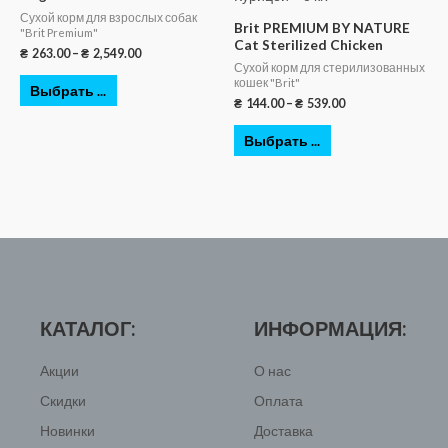
Сухой корм для взрослых собак
Brit PREMIUM BY NATURE
"Brit Premium"
Cat Sterilized Chicken
₴
263.00
–
₴
2,549.00
Сухой корм для стерилизованных
кошек "Brit"
Выбрать ...
₴
144.00
–
₴
539.00
Выбрать ...
КАТАЛОГ:
ИНФОРМАЦИЯ:
Акции
О нас
Скидки
Оплата
Новинки
Доставка