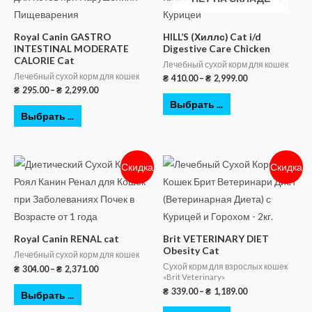
Royal Canin GASTRO
HILL’S (Хиллс) Cat i/d
INTESTINAL MODERATE
Digestive Care Chicken
CALORIE Cat
Лечебный сухой корм для кошек
Лечебный сухой корм для кошек
₴
410.00
–
₴
2,999.00
₴
295.00
–
₴
2,299.00
Выбрать ...
Выбрать ...
Скидка
Скидка
Royal Canin RENAL cat
Brit VETERINARY DIET
Obesity Cat
Лечебный сухой корм для кошек
Сухой корм для взрослых кошек
₴
304.00
–
₴
2,371.00
«Brit Veterinary»
₴
339.00
–
₴
1,189.00
Выбрать ...