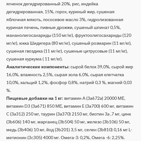
ягненок дегидрированный 20%, рис, индейка
дегидрированная, 15%, горох, куриный жир, сушеная
яблочная мякоть, лососевое масло 3%, гидролизованная
куриная печень, пивные дрожжи, сушеный шпинат 0,5%,
мананолигосахариды (150 мг/кг), фруктоолигосахариды (120
мг/кг), юкка Шидигера (80 мг/кг), сушеный розмарин (11 мг/кг),
сушеная гвоздика (11 мг/кг), сушеные цитрусовые (11 мг/кг),
сушеная куркума ( 11 мг/кг).
Аналитические компоненты:
сырой белок 39,0%, сырой жир
16,0%, влажность 2,5%, сырая зола 6,0%, сырая клетчатка
10,0%, кальций 1,2%, фосфор 0,8%, натрий 0,3 %, магний 0,03
%.
Пищевые добавки на 1 кг:
витамин А (3a672a) 20000 МЕ,
витамин D3 (3a671) 850 МЕ, витамин E (3a700) 600 мг, витамин
C (3a312) 250 мг, таурин (3a370) 2150 мг, биотин 3a ,7 мг, цинк
(3b606) 140 мг, марганец (3b504) 50 мг, железо (3b106) 50 мг,
медь (3b406) 10 мг, йод (3b201) 3,5 мг, селен (3b810) 0,16 мг L-
метионин (3c305) 4000 мг. Омега-3: 0,2%, Омега -6: 2,25%.