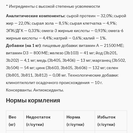
* Ингредиенты с высокой степенью усвояемости
Аналитические компоненты:
сырой протеин — 32,0%; сырой
жир — 22,0%; сырая зола — 8,5%; сырая клетчатка — 4,9%;
ЭПК/ДГК — 0,33%; омега-3 жирные кислоты — 0,93%; омега-6
жирные кислоты — 4,4%; натрий — 0,6%; калий — 1%.
Добавки (на 1 кг):
пищевые добавки: витамин A — 21500 MЕ;
витамин D3 — 800 MЕ; железо (3b103) — 41 мг; йод (3b201,
3b202) — 4,1 мг; медь (3b405, 3b406) — 13 мг; марганец (3b502,
3b504) — 54 мг; цинк (3b603, 3b605, 3b606) — 132 мг; селен
(3b801, 3b811, 3b812) — 0,08 мг. Технологические добавки:
клиноптилолит осадочного происхождения — 10 г.
Консерванты. Aнтиоксиданты.
Нормы кормления
Вес
Недостаток
Норма
Избыток
(кг)
(г/сутки)
(г/сутки)
(г/сутки)