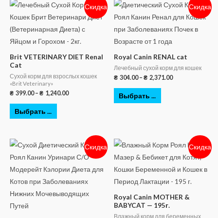
Скидка
Скидка
Brit VETERINARY DIET Renal
Royal Canin RENAL cat
Cat
Лечебный сухой корм для кошек
Сухой корм для взрослых кошек
₴
304.00
–
₴
2,371.00
«Brit Veterinary»
₴
399.00
–
₴
1,240.00
Выбрать ...
Выбрать ...
Скидка
Скидка
Royal Canin MOTHER &
BABYCAT — 195г.
Влажный корм для беременных