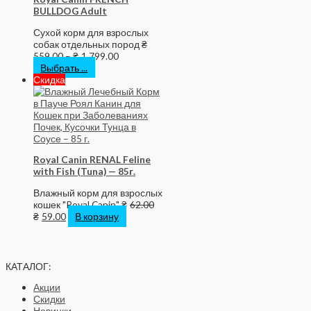
BULLDOG Adult
Сухой корм для взрослых
собак отдельных пород
₴
559.00
–
₴
1,799.00
Выбрать ...
Скидка
Royal Canin RENAL Feline
with Fish (Tuna) — 85г.
Влажный корм для взрослых
кошек "Royal Canin"
₴
62.00
₴
59.00
В корзину
КАТАЛОГ:
Акции
Скидки
Новинки