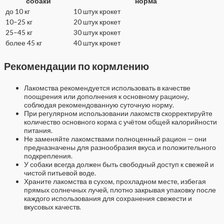
собаки
норма
до 10 кг
10 штук крокет
10–25 кг
20 штук крокет
25–45 кг
30 штук крокет
более 45 кг
40 штук крокет
Рекомендации по кормлению
Лакомства рекомендуется использовать в качестве
поощрения или дополнения к основному рациону,
соблюдая рекомендованную суточную норму.
При регулярном использовании лакомств скорректируйте
количество основного корма с учётом общей калорийности
питания.
Не заменяйте лакомствами полноценный рацион — они
предназначены для разнообразия вкуса и положительного
подкрепления.
У собаки всегда должен быть свободный доступ к свежей и
чистой питьевой воде.
Храните лакомства в сухом, прохладном месте, избегая
прямых солнечных лучей, плотно закрывая упаковку после
каждого использования для сохранения свежести и
вкусовых качеств.