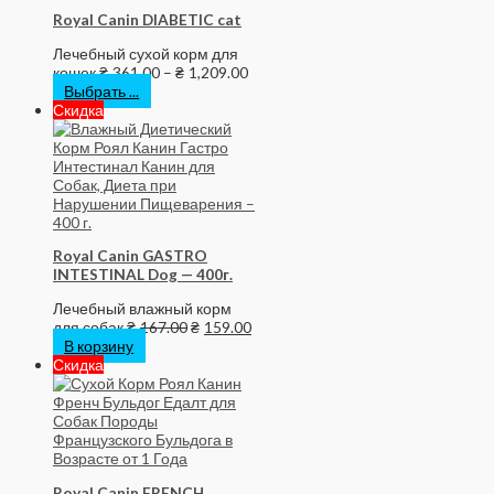
Royal Canin DIABETIC cat
Лечебный сухой корм для
кошек
₴
361.00
–
₴
1,209.00
Выбрать ...
Скидка
Royal Canin GASTRO
INTESTINAL Dog — 400г.
Лечебный влажный корм
для собак
₴
167.00
₴
159.00
В корзину
Скидка
Royal Canin FRENCH