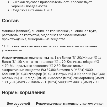
Высокая вкусовая привлекательность способствует
хорошей поедаемости.
Содержит витамины Е и С.
Состав
маниока (тапиока), пшеничная клейковина*, пшеничная мука,
растительная клетчатка, гидролизат белков животного
происхождения, минеральные вещества.
* L.I.P. = высококачественные белки с максимальной степенью
усвояемости
Аналитические компоненты на 1 кг:
Белки (%) 20; Жиры (%) 1;
Влага (%) 15; Клетчатка пищевая (%) 1,90; Клетчатка общая (%)
4,70; Минеральные вещества (%) 2,30; Безазотистые
экстрактивные вещества (%) 59,80; Витамин А (МЕ/кг) 4000;
Кальций (%) 0,03; Фосфор (%) 0,10; Натрий (%) 0,40; Калий (%) 0,60;
Магний (%) 0,02; Медь (мг/кг) 3; Железо (мг/кг) 28; Марганец (мг/кг)
13; Цинк (мг/кг) 22; Витамин Е (мг/кг) 500; Витамин С (мг/кг) 200.
Нормы кормления
Вес взрослой
Рекомендуемая максимальная суточная