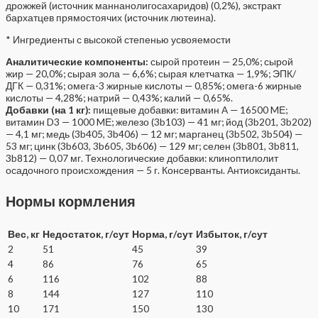
дрожжей (источник маннанолигосахаридов) (0,2%), экстракт
бархатцев прямостоячих (источник лютеина).
* Ингредиенты с высокой степенью усвояемости
Аналитические компоненты:
сырой протеин — 25,0%; сырой
жир — 20,0%; сырая зола — 6,6%; сырая клетчатка — 1,9%; ЭПК/
ДГК — 0,31%; омега-3 жирные кислоты — 0,85%; омега-6 жирные
кислоты — 4,28%; натрий — 0,43%; калий — 0,65%.
Добавки (на 1 кг):
пищевые добавки: витамин A — 16500 MЕ;
витамин D3 — 1000 MЕ; железо (3b103) — 41 мг; йод (3b201, 3b202)
— 4,1 мг; медь (3b405, 3b406) — 12 мг; марганец (3b502, 3b504) —
53 мг; цинк (3b603, 3b605, 3b606) — 129 мг; селен (3b801, 3b811,
3b812) — 0,07 мг. Технологические добавки: клиноптилолит
осадочного происхождения — 5 г. Консерванты. Aнтиоксиданты.
Нормы кормления
Вес, кг
Недостаток, г/сут
Норма, г/сут
Избыток, г/сут
2
51
45
39
4
86
76
65
6
116
102
88
8
144
127
110
10
171
150
130