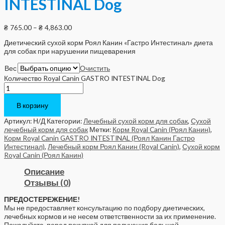
INTESTINAL Dog
₴
765.00
–
₴
4,863.00
Диетический сухой корм Роял Канин «Гастро Интестинал» диета
для собак при нарушении пищеварения
Вес
Очистить
Количество Royal Canin GASTRO INTESTINAL Dog
В корзину
Артикул:
Н/Д
Категории:
Лечебный сухой корм для собак
,
Сухой
лечебный корм для собак
Метки:
Корм Royal Canin (Роял Канин)
,
Корм Royal Canin GASTRO INTESTINAL (Роял Канин Гастро
Интестинал)
,
Лечебный корм Роял Канин (Royal Canin)
,
Сухой корм
Royal Canin (Роял Канин)
Описание
Отзывы (0)
ПРЕДОСТЕРЕЖЕНИЕ!
Мы не предоставляет консультацию по подбору диетических,
лечебных кормов и не несем ответственности за их применение.
Пожалуйста, перед покупкой для получения большей