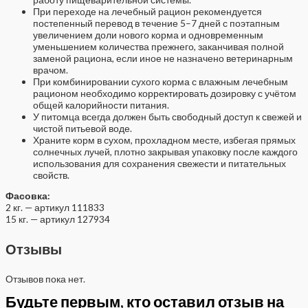
При переходе на лечебный рацион рекомендуется
постепенный перевод в течение 5–7 дней с поэтапным
увеличением доли нового корма и одновременным
уменьшением количества прежнего, заканчивая полной
заменой рациона, если иное не назначено ветеринарным
врачом.
При комбинировании сухого корма с влажным лечебным
рационом необходимо корректировать дозировку с учётом
общей калорийности питания.
У питомца всегда должен быть свободный доступ к свежей и
чистой питьевой воде.
Храните корм в сухом, прохладном месте, избегая прямых
солнечных лучей, плотно закрывая упаковку после каждого
использования для сохранения свежести и питательных
свойств.
Фасовка:
2 кг. — артикул 111833
15 кг. — артикул 127934
Отзывы
Отзывов пока нет.
Будьте первым, кто оставил отзыв на