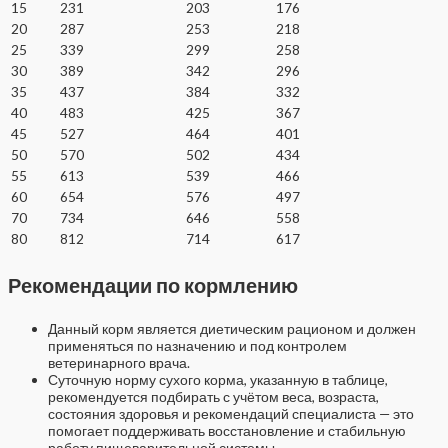
15
231
203
176
20
287
253
218
25
339
299
258
30
389
342
296
35
437
384
332
40
483
425
367
45
527
464
401
50
570
502
434
55
613
539
466
60
654
576
497
70
734
646
558
80
812
714
617
Рекомендации по кормлению
Данный корм является диетическим рационом и должен
применяться по назначению и под контролем
ветеринарного врача.
Суточную норму сухого корма, указанную в таблице,
рекомендуется подбирать с учётом веса, возраста,
состояния здоровья и рекомендаций специалиста — это
помогает поддерживать восстановление и стабильную
работу пищеварительной системы.