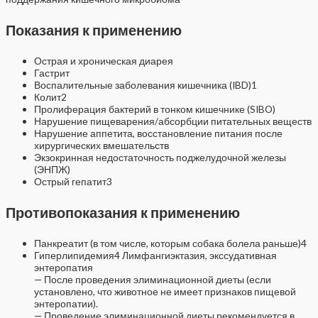
Показания к применению
Острая и хроническая диарея
Гастрит
Воспалительные заболевания кишечника (IBD)1
Колит2
Пролиферация бактерий в тонком кишечнике (SIBO)
Нарушение пищеварения/абсорбции питательных веществ
Нарушение аппетита, восстановление питания после
хирургических вмешательств
Экзокринная недостаточность поджелудочной железы
(ЭНПЖ)
Острый гепатит3
Противопоказания к применению
Панкреатит (в том числе, которым собака болела раньше)4
Гиперлипидемия4 Лимфангиэктазия, экссудативная
энтеропатия
— После проведения элиминационной диеты (если
установлено, что животное не имеет признаков пищевой
энтеропатии).
— Проведение элиминационной диеты рекомендуется в