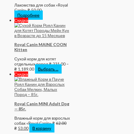
Лакомства для собак «Royal
Canin»
₴
50.00
Подробнее
Скидка
Royal Canin MAINE COON
Kitten
Сухой корм для котят
отдельных пород
₴
231.00
–
₴
1,189.00
Выбрать ...
Скидка
Royal Canin MINI Adult Dog
— 85г.
Влажный корм для взрослых
собак «Royal Canin»
₴
62.00
₴
53.00
В корзину