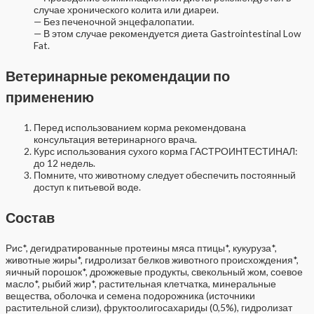
случае хронического колита или диареи.
— Без печеночной энцефалопатии.
— В этом случае рекомендуется диета Gastrointestinal Low
Fat.
Ветеринарные рекомендации по
применению
Перед использованием корма рекомендована
консультация ветеринарного врача.
Курс использования сухого корма ГАСТРОИНТЕСТИНАЛ:
до 12 недель.
Помните, что животному следует обеспечить постоянный
доступ к питьевой воде.
Состав
Рис*, дегидратированные протеины мяса птицы*, кукуруза*,
животные жиры*, гидролизат белков животного происхождения*,
яичный порошок*, дрожжевые продукты, свекольный жом, соевое
масло*, рыбий жир*, растительная клетчатка, минеральные
вещества, оболочка и семена подорожника (источники
растительной слизи), фруктоолигосахариды (0,5%), гидролизат