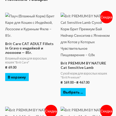
Скидка
Brit Care CAT ADULT Fillets
in Gravy с индейкой и
лососем — 85г.
Влажный корм для взрослых
кошек "Brit Care"
Brit PREMIUM BY NATURE
Cat Sensitive Lamb
₴
69.00
Сухой корм для взрослых кошек
В корзину
"Brit Premium"
₴
169.00
–
₴
467.00
Выбрать ...
Скидка
Скидка