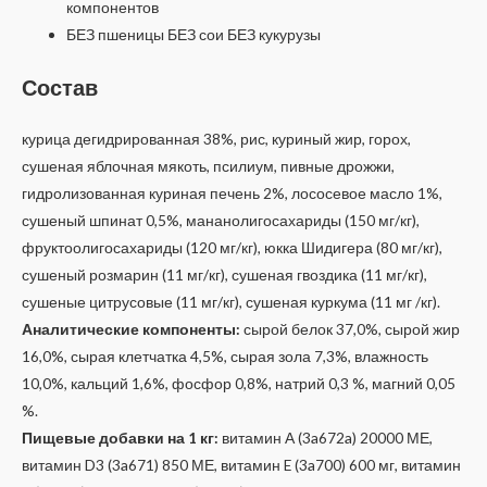
компонентов
БЕЗ пшеницы БЕЗ сои БЕЗ кукурузы
Состав
курица дегидрированная 38%, рис, куриный жир, горох,
сушеная яблочная мякоть, псилиум, пивные дрожжи,
гидролизованная куриная печень 2%, лососевое масло 1%,
сушеный шпинат 0,5%, мананолигосахариды (150 мг/кг),
фруктоолигосахариды (120 мг/кг), юкка Шидигера (80 мг/кг),
сушеный розмарин (11 мг/кг), сушеная гвоздика (11 мг/кг),
сушеные цитрусовые (11 мг/кг), сушеная куркума (11 мг /кг).
Аналитические компоненты:
сырой белок 37,0%, сырой жир
16,0%, сырая клетчатка 4,5%, сырая зола 7,3%, влажность
10,0%, кальций 1,6%, фосфор 0,8%, натрий 0,3 %, магний 0,05
%.
Пищевые добавки на 1 кг:
витамин А (3a672a) 20000 МЕ,
витамин D3 (3a671) 850 МЕ, витамин E (3a700) 600 мг, витамин