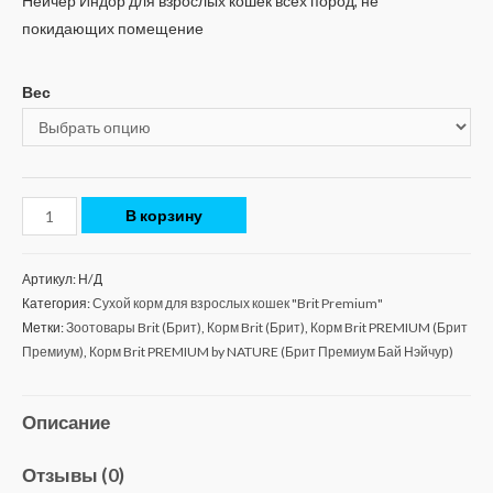
Нейчер Индор для взрослых кошек всех пород, не
покидающих помещение
Вес
В корзину
Артикул:
Н/Д
Категория:
Сухой корм для взрослых кошек "Brit Premium"
Метки:
Зоотовары Brit (Брит)
,
Корм Brit (Брит)
,
Корм Brit PREMIUM (Брит
Премиум)
,
Корм Brit PREMIUM by NATURE (Брит Премиум Бай Нэйчур)
Описание
Отзывы (0)