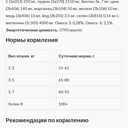
C (3a312) 250 мг, таурин (3a370) 2150 мг, биотин 3a ,7 мг, цинк
(3b606) 140 мг, марганец (3b504) 50 мг, железо (3b106) 50 мг,
медь (3b406) 10 мг, йод (3b201) 3,5 мг, селен (3b810) 0,16 мг L-
метионин (3c305) 4000 мг. Омега-3: 0,28%, Омега -6: 2,1%.
Энергетическая ценность:
3790 ккал/кг.
Нормы кормления
Вес кошки, кг
Суточная норма, г
2-3
55-65
3-5
65-80
5-7
80-95
более 8
100+
Рекомендации по кормлению