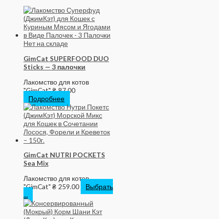
Нет на складе
GimCat SUPERFOOD DUO
Sticks — 3 палочки
Лакомство для котов
"GimCat"
₴
87.00
Подробнее
GimCat NUTRI POCKETS
Sea Mix
Лакомство для котов
"GimCat"
₴
259.00
Выбрать
...