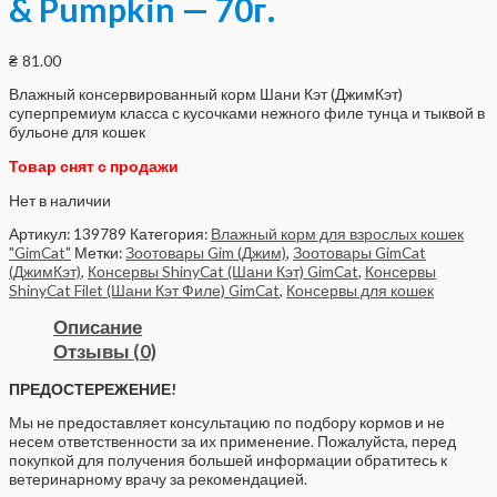
& Pumpkin — 70г.
₴
81.00
Влажный консервированный корм Шани Кэт (ДжимКэт)
суперпремиум класса с кусочками нежного филе тунца и тыквой в
бульоне для кошек
Товар снят с продажи
Нет в наличии
Артикул:
139789
Категория:
Влажный корм для взрослых кошек
"GimCat"
Метки:
Зоотовары Gim (Джим)
,
Зоотовары GimCat
(ДжимКэт)
,
Консервы ShinyCat (Шани Кэт) GimCat
,
Консервы
ShinyCat Filet (Шани Кэт Филе) GimCat
,
Консервы для кошек
Описание
Отзывы (0)
ПРЕДОСТЕРЕЖЕНИЕ!
Мы не предоставляет консультацию по подбору кормов и не
несем ответственности за их применение. Пожалуйста, перед
покупкой для получения большей информации обратитесь к
ветеринарному врачу за рекомендацией.