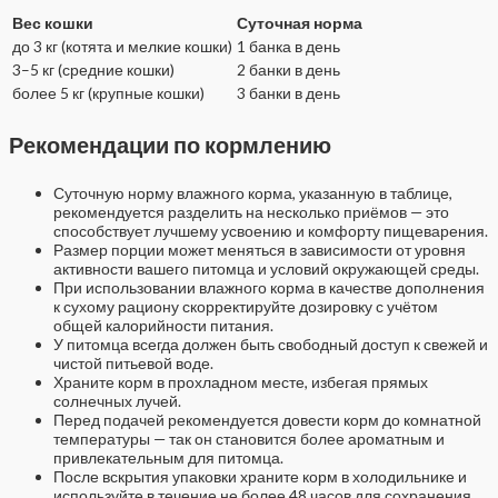
Вес кошки
Суточная норма
до 3 кг (котята и мелкие кошки)
1 банка в день
3–5 кг (средние кошки)
2 банки в день
более 5 кг (крупные кошки)
3 банки в день
Рекомендации по кормлению
Суточную норму влажного корма, указанную в таблице,
рекомендуется разделить на несколько приёмов — это
способствует лучшему усвоению и комфорту пищеварения.
Размер порции может меняться в зависимости от уровня
активности вашего питомца и условий окружающей среды.
При использовании влажного корма в качестве дополнения
к сухому рациону скорректируйте дозировку с учётом
общей калорийности питания.
У питомца всегда должен быть свободный доступ к свежей и
чистой питьевой воде.
Храните корм в прохладном месте, избегая прямых
солнечных лучей.
Перед подачей рекомендуется довести корм до комнатной
температуры — так он становится более ароматным и
привлекательным для питомца.
После вскрытия упаковки храните корм в холодильнике и
используйте в течение не более 48 часов для сохранения