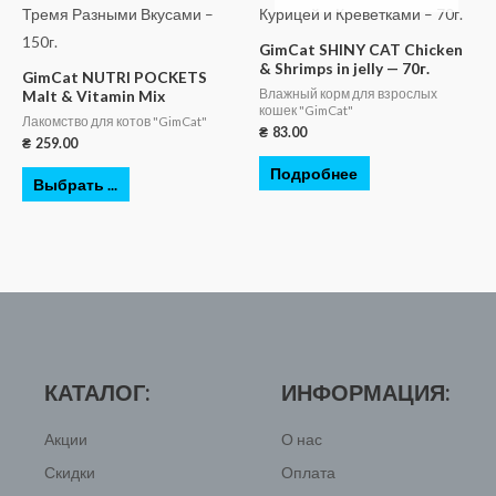
GimCat SHINY CAT Chicken
& Shrimps in jelly — 70г.
GimCat NUTRI POCKETS
Влажный корм для взрослых
Malt & Vitamin Mix
кошек "GimCat"
Лакомство для котов "GimCat"
₴
83.00
₴
259.00
Подробнее
Выбрать ...
КАТАЛОГ:
ИНФОРМАЦИЯ:
Акции
О нас
Скидки
Оплата