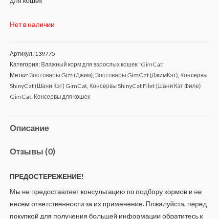
для кошек
Нет в наличии
Артикул:
139775
Категория:
Влажный корм для взрослых кошек "GimCat"
Метки:
Зоотовары Gim (Джим)
,
Зоотовары GimCat (ДжимКэт)
,
Консервы
ShinyCat (Шани Кэт) GimCat
,
Консервы ShinyCat Filet (Шани Кэт Филе)
GimCat
,
Консервы для кошек
Описание
Отзывы (0)
ПРЕДОСТЕРЕЖЕНИЕ!
Мы не предоставляет консультацию по подбору кормов и не
несем ответственности за их применение. Пожалуйста, перед
покупкой для получения большей информации обратитесь к