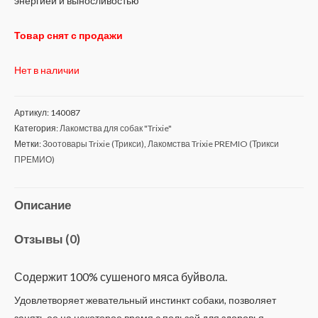
энергией и выносливостью
Товар снят с продажи
Нет в наличии
Артикул:
140087
Категория:
Лакомства для собак "Trixie"
Метки:
Зоотовары Trixie (Трикси)
,
Лакомства Trixie PREMIO (Трикси
ПРЕМИО)
Описание
Отзывы (0)
Содержит
100% сушеного мяса буйвола.
Удовлетворяет жевательный инстинкт собаки, позволяет
занять ее на некоторое время с пользой для здоровья.