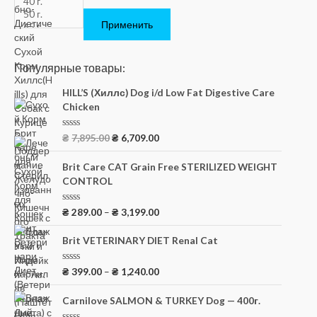
Применить
Популярные товары:
HILL’S (Хиллс) Dog i/d Low Fat Digestive Care
Chicken
О
₴
7,895.00
₴
6,709.00
ц
е
н
Brit Care CAT Grain Free STERILIZED WEIGHT
к
CONTROL
а
0
и
з
О
₴
289.00
–
₴
3,199.00
5
ц
е
н
Brit VETERINARY DIET Renal Cat
к
а
0
О
₴
399.00
–
₴
1,240.00
и
ц
з
е
5
н
Carnilove SALMON & TURKEY Dog — 400г.
к
а