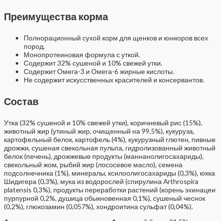
Преимущества корма
Полнорационный сухой корм для щенков и юниоров всех
пород.
Монопротеиновая формула с уткой.
Содержит 32% сушеной и 10% свежей утки.
Содержит Омега-3 и Омега-6 жирные кислоты.
Не содержит искусственных красителей и консервантов.
Состав
Утка (32% сушеной и 10% свежей утки), коричневый рис (15%),
животный жир (утиный жир, очищенный на 99,5%), кукуруза,
картофельный белок, картофель (4%), кукурузный глютен, пивные
дрожжи, сушеная свекольная пульпа, гидролизованный животный
белок (печень), дрожжевые продукты (маннанолигосахариды),
свекольный жом, рыбий жир (лососевое масло), семена
подсолнечника (1%), минералы, ксилоолигосахариды (0,3%), юкка
Шидигера (0,3%), мука из водорослей (спирулина Arthrospira
platensis 0,3%), продукты переработки растений (корень эхинацеи
пурпурной 0,2%, душица обыкновенная 0,1%), сушеный чеснок
(0,2%), глюкозамин (0,057%), хондроитина сульфат (0,04%).