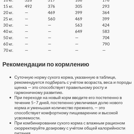
15 кг.
492
376
305
293
20 кг.
—
469
399
364
25 кг.
—
560
469
399
30 кг.
—
—
563
424
40 кг.
—
—
649
583
50 кг.
—
—
—
704
60 кг.
—
—
—
790
70 кг.
—
—
—
—
Рекомендации по кормлению
Суточную норму сухого корма, указанную в таблице,
рекомендуется подбирать с учётом возраста, веса и породы
щенка — это способствует правильному росту и
гармоничному развитию.
При переходе на новый корм вводите его постепенно в
течение 5–7 дней, постепенно увеличивая долю нового
корма и уменьшая количество прежнего, — это
способствует комфортному пищеварению и высокой
усвояемости.
При комбинировании сухого корма с влажным рационом
скорректируйте дозировку с учётом общей калорийности
питания.