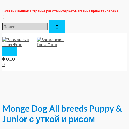
Перейти
к
В связи с войной в Украине работа интернет-магазина приостановлена
содержимому
Поиск
Поиск:
Главное
меню
₴
0.00
0
Monge Dog All breeds Puppy &
Junior с уткой и рисом