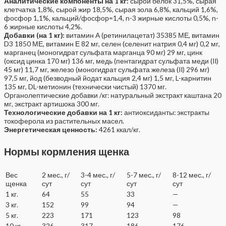
Аналитические компоненты на 1 кг:
сырой белок 31,5%, сырая
клетчатка 1,8%, сырой жир 18,5%, сырая зола 6,8%, кальций 1,6%,
фосфор 1,1%, кальций/фосфор=1,4, n-3 жирные кислоты 0,5%, n-
6 жирные кислоты 4,2%.
Добавки (на 1 кг):
витамин А (ретинилацетат) 35385 МЕ, витамин
D3 1850 МЕ, витамин Е 82 мг, селен (селенит натрия 0,4 мг) 0,2 мг,
марганец (моногидрат сульфата марганца 90 мг) 29 мг, цинк
(оксид цинка 170 мг) 136 мг, медь (пентагидрат сульфата меди (II)
45 мг) 11,7 мг, железо (моногидрат сульфата железа (II) 296 мг)
97,5 мг, йод (безводный йодат кальция 2,4 мг) 1,5 мг, L-карнитин
135 мг, DL-метионин (технически чистый) 1370 мг.
Органолептические добавки /кг: натуральный экстракт каштана 20
мг, экстракт артишока 300 мг.
Технологические добавки на 1 кг:
антиоксиданты: экстракты
токоферола из растительных масел.
Энергетическая ценность:
4261 ккал/кг.
Нормы кормления щенка
Вес
2 мес., г/
3-4 мес., г/
5-7 мес., г/
8-12 мес., г/
щенка
сут
сут
сут
сут
1 кг.
64
55
33
—
3 кг.
152
99
94
—
5 кг.
223
171
123
98
10 кг.
326
317
186
176