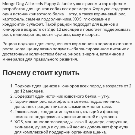
Monge Dog All breeds Puppy & Junior утка с рисом и картофелем
разработан для щенков собак всех размеров. Формула содержит
один источник животного белка — утку, а также коричневый рис,
картофель, семена подсолнечника, XOS, глюкозамин и
хондроитин сульфат. Такой рацион подходит для щенков и
юниоров в возрасте от 2 до 12 месяцев и помогает поддерживать
рост, пищеварение, кости, суставы, кожу и шерсть.
Рацион подходит для ежедневного кормления в период активного
роста, когда щенку важно получать сбалансированное питание с
достаточным количеством белка, жиров, энергии, витаминов и
минералов для правильного развития.
Почему стоит купить
Подходит для щенков и юниоров всех пород в возрасте от 2
до 12 месяцев.
Содержит один источник животного белка — утку.
Коричневый рис, картофель и семена подсолнечника
дополняют рацион питательными компонентами.
Глюкозамин, хондроитин сульфат, кальций и фосфор
помогают поддерживать развитие костей и суставов.
XOS, маннаноолигосахариды, юкка Шидигера, спирулина,
эхинацея, душица и сушеный чеснок дополняют формулу
для комплексной поддержки организма щенка.