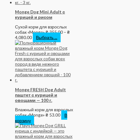
Monge Dog Mini Adult с
курицей и рисом
Сухой корм для взрослых
собак «Monge»
₴
355.00
–
₴
4,080.00
Выбрать ...
Monge FRESH Dog Adult
паштет с курицей и
овощами — 100 г.
Влажный корм для взрослых
собак «Monge»
₴
53.00
В
корзину