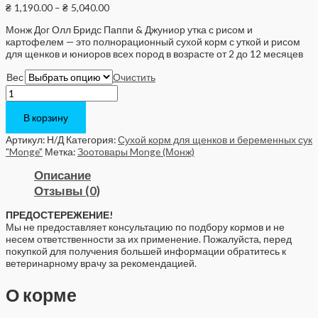
₴
1,190.00
–
₴
5,040.00
Монж Дог Олл Бридс Паппи & Джуниор утка с рисом и
картофелем — это полнорационный сухой корм с уткой и рисом
для щенков и юниоров всех пород в возрасте от 2 до 12 месяцев
Вес
Очистить
Количество
Monge
Dog
В корзину
All
breeds
Артикул:
Н/Д
Категория:
Сухой корм для щенков и беременных сук
Puppy
"Monge"
Метка:
Зоотовары Monge (Монж)
&
Описание
Junior
с
Отзывы (0)
уткой
и
ПРЕДОСТЕРЕЖЕНИЕ!
рисом
Мы не предоставляет консультацию по подбору кормов и не
несем ответственности за их применение. Пожалуйста, перед
покупкой для получения большей информации обратитесь к
ветеринарному врачу за рекомендацией.
О корме