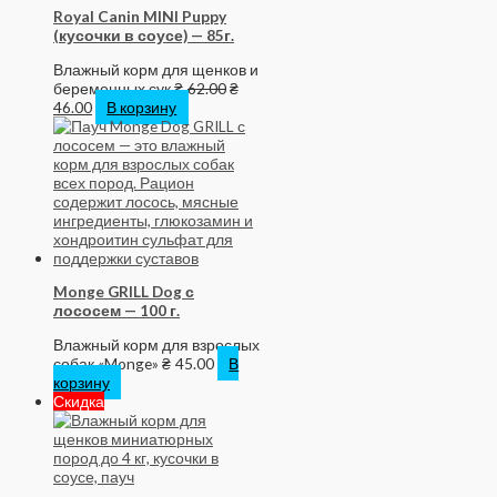
Royal Canin MINI Puppy
(кусочки в соусе) — 85г.
Влажный корм для щенков и
беременных сук
₴
62.00
₴
46.00
В корзину
Monge GRILL Dog с
лососем — 100 г.
Влажный корм для взрослых
собак «Monge»
₴
45.00
В
корзину
Скидка