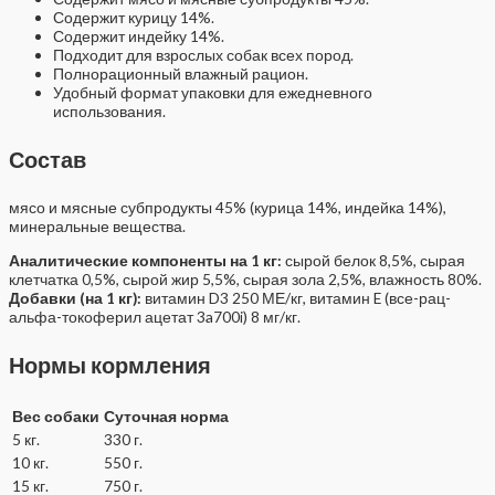
Содержит курицу 14%.
Содержит индейку 14%.
Подходит для взрослых собак всех пород.
Полнорационный влажный рацион.
Удобный формат упаковки для ежедневного
использования.
Состав
мясо и мясные субпродукты 45% (курица 14%, индейка 14%),
минеральные вещества.
Аналитические компоненты на 1 кг:
сырой белок 8,5%, сырая
клетчатка 0,5%, сырой жир 5,5%, сырая зола 2,5%, влажность 80%.
Добавки (на 1 кг):
витамин D3 250 МЕ/кг, витамин E (все-рац-
альфа-токоферил ацетат 3a700i) 8 мг/кг.
Нормы кормления
Вес собаки
Суточная норма
5 кг.
330 г.
10 кг.
550 г.
15 кг.
750 г.