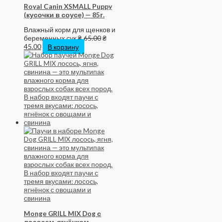
Royal Canin XSMALL Puppy
(кусочки в соусе) — 85г.
Влажный корм для щенков и
беременных сук
₴
65.00
₴
45.00
В корзину
Monge GRILL MIX Dog с
лососем, ягнёнком,