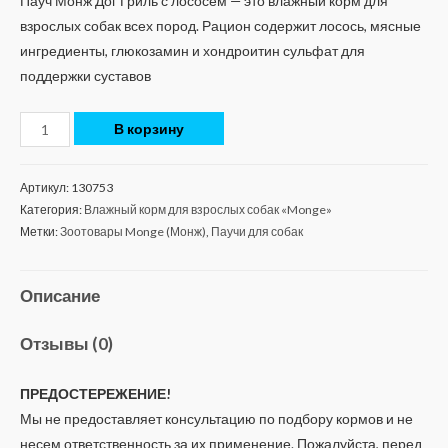
Пауч Монж Дог Гриль с лососем — это влажный корм для
взрослых собак всех пород. Рацион содержит лосось, мясные
ингредиенты, глюкозамин и хондроитин сульфат для
поддержки суставов
В корзину
Артикул:
130753
Категория:
Влажный корм для взрослых собак «Monge»
Метки:
Зоотовары Monge (Монж)
,
Паучи для собак
Описание
Отзывы (0)
ПРЕДОСТЕРЕЖЕНИЕ!
Мы не предоставляет консультацию по подбору кормов и не
несем ответственность за их применение. Пожалуйста, перед