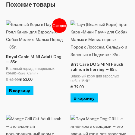
Похожие товары
Скидка
Royal Canin MINI Adult Dog
— 85г.
Brit Care DOG MINI Pouch
Влажный корм для взрослых
salmon & herring — 85г.
собак «Royal Canin»
Влажный корм для взрослых
₴
62.00
₴
53.00
собак "Brit"
₴
79.00
В корзину
В корзину